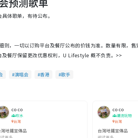
会预测歌单
会具体歌单，有待公布。
及细则，一切以订购平台及餐厅公布的价钱为准。数量有限，售
保留更改优惠权利，U Lifestyle 概不负责。>>
会
演唱会
香港
歌手
co co
co co
吹水
潮流玩物
台灣
台灣
台灣地鐵宣傳品
台灣地鐵宣傳品
本改編自同名網絡漫畫,故事主軸圍繞女主角柳寶娜 —— 表面上是一間公司
阅读更多
阅读更多