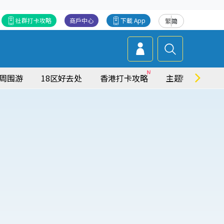
社群打卡攻略
商戶中心
下載 App
繁
简
周围游
18区好去处
香港打卡攻略
主题特集