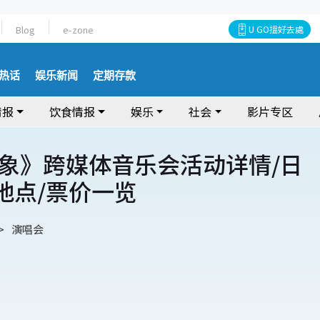
Blog
e-zone
U GO搵好去處
热话
娱乐新闻
定期存款
情报
饮食情报
娱乐
社会
影片专区
象》跨媒体音乐会活动详情/日
/地点/票价一览
演唱会