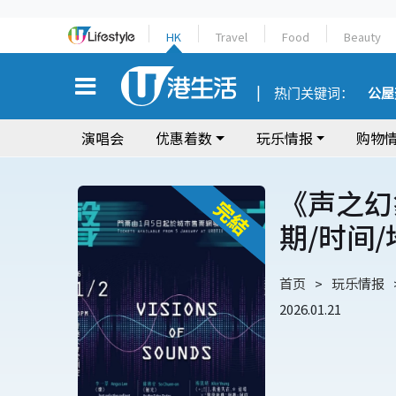
HK
Travel
Food
Beauty
热门关键词：
公屋
演唱会
优惠着数
玩乐情报
购物
《声之幻
期/时间
首页
玩乐情报
2026.01.21