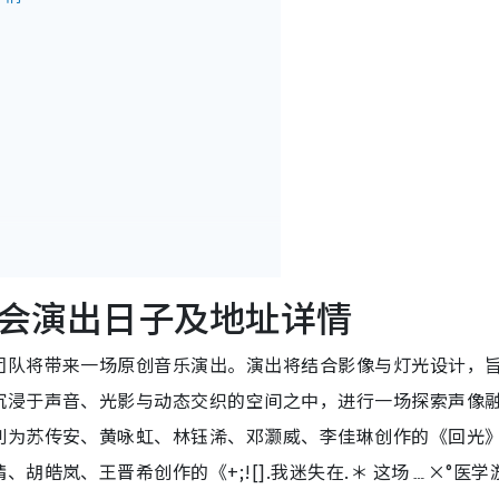
会演出日子及地址详情
团队将带来一场原创音乐演出。演出将结合影像与灯光设计，
沉浸于声音、光影与动态交织的空间之中，进行一场探索声像
别为苏传安、黄咏虹、林钰浠、邓灏威、李佳琳创作的《回光
胡皓岚、王晋希创作的《+;![].我迷失在.＊ 这场﹍×°医学