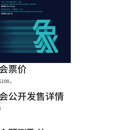
会票价
100。
会公开发售详情
M