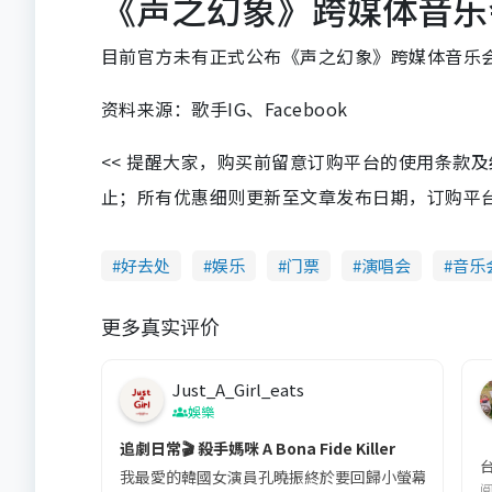
《声之幻象》跨媒体音乐
目前官方未有正式公布《声之幻象》跨媒体音乐
资料来源：歌手IG、Facebook
<< 提醒大家，购买前留意订购平台的使用条款
止；所有优惠细则更新至文章发布日期，订购平台及餐厅
好去处
娱乐
门票
演唱会
音乐
更多真实评价
Just_A_Girl_eats
娛樂
追劇日常🎬 殺手媽咪 A Bona Fide Killer
我最愛的韓國女演員孔曉振終於要回歸小螢幕啦!這次的劇