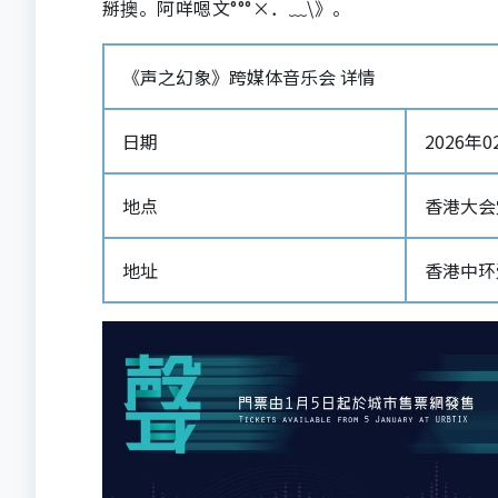
掰擙。阿咩嗯文°°°×．﹏\》。
《声之幻象》跨媒体音乐会 详情
日期
2026年02
地点
香港大会
地址
香港中环