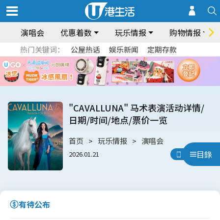
演唱会
优惠着数
玩乐情报
购物情报
热门关键词：
公屋热话
娱乐新闻
定期存款
"CAVALLUNA" 马术表演活动详情/
日期/时间/地点/票价一览
首页
玩乐情报
演唱会
目錄
2026.01.21
用App睇
有待公布