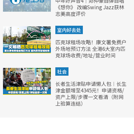
中年好声音4｜郑仲豪自弹自唱
《想你》 改编Swing Jazz获林
志美高度评价
室内好去处
匹克球租场攻略！康文署免费户
外场地预订方法 全港6大室内匹
克球场收费/地址/营业时间
社会
长者生活津贴申请懒人包︱长生
津金额增至4345元！申请资格/
资产上限/步骤一文看清（附网
上验算连结）