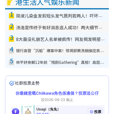
港生活人气娱乐新闻
1
简淑儿染金发剪短头发气质判若两人！吓坏老公麦大力都认不出：“你做什么？”
2
汤洛雯传终于有好消息造人成功！两大细节曝孕味极浓引猜测：大肚婆先会咁！
3
8大最没礼貌艺人名单被疯传！网友揭发明星真面目，一致数落这一位是无品天花板？
4
银行高管“沉船”爆案中案！惊揭邪教洗脑操控卖淫被吞600万，幕后黑手讲多错多
5
林芊妤亲解12年前“残厕Gathering”真相！高层解约一句话重创尊严，至今拒返TVB