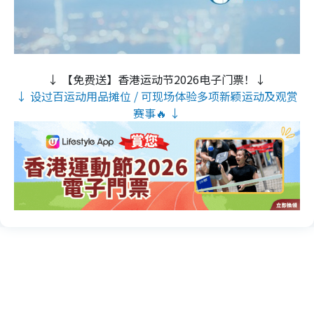
↓ 【免费送】香港运动节2026电子门票！↓
↓ 设过百运动用品摊位 / 可现场体验多项新颖运动及观赏
赛事🔥 ↓