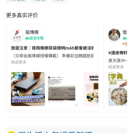
更多真实评价
風傳媒
營養教
旅遊攻略
生
香港
旅遊注意｜搭飛機帶尿袋標明mAh都會被沒收😱出發前切記檢查「1
#連皮帶籽都
（文章由風傳媒授權轉載） 準備前往韓國旅遊的民眾，近期要特別留
夏天其中一種時
阅读更多
阅读更多