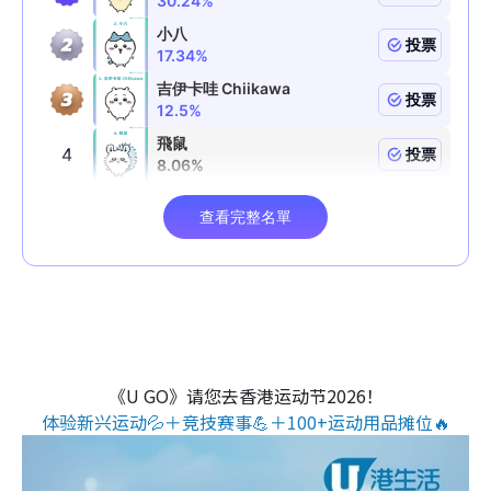
《U GO》请您去香港运动节2026！
体验新兴运动💦＋竞技赛事💪＋100+运动用品摊位🔥