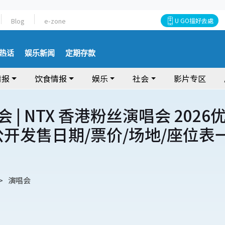
Blog
e-zone
U GO搵好去處
热话
娱乐新闻
定期存款
情报
饮食情报
娱乐
社会
影片专区
会 | NTX 香港粉丝演唱会 2026
公开发售日期/票价/场地/座位表
演唱会