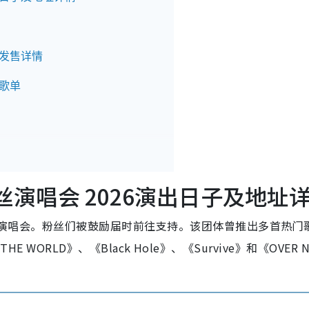
公开发售详情
测歌单
港粉丝演唱会 2026演出日子及地址
粉丝演唱会。粉丝们被鼓励届时前往支持。该团体曾推出多首热门
 THE WORLD》、《Black Hole》、《Survive》和《OVER 