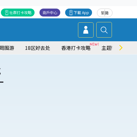
社群打卡攻略
商戶中心
下載 App
繁
简
周围游
18区好去处
香港打卡攻略
主题特集
优
一