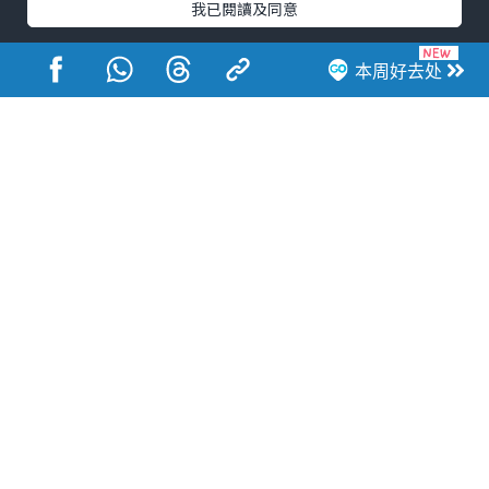
我已閱讀及同意
本周好去处
港玩港食港生活
活动展览
市集
开仓
尖沙咀好去处
铜锣湾好去处
元朗好去处
荃湾好去处
旺角好去处
社会
餐厅情报
户外郊游
社会福利
热门类别
网民热话
活动展览
市集
开仓
尖沙咀好去处
铜锣湾好去处
元朗好去处
荃湾好去处
旺角好去处
社会
餐厅情报
户外郊游