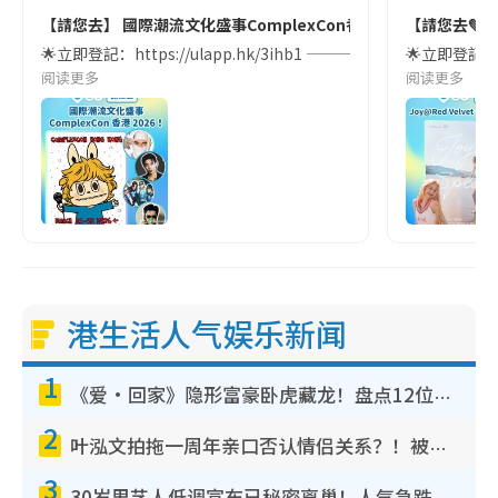
【請您去】 國際潮流文化盛事ComplexCon香港2026！🎉
【請您去💚】 
🌟立即登記：https://ulapp.hk/3ihb1 ——————— 
🌟立即登記：h
阅读更多
阅读更多
港生活人气娱乐新闻
1
《爱·回家》隐形富豪卧虎藏龙！盘点12位财气逼人的有钱艺人：这位美女3亿身家不愁做
2
叶泓文拍拖一周年亲口否认情侣关系？！被质疑感情造假竟称GM“普通同事”
3