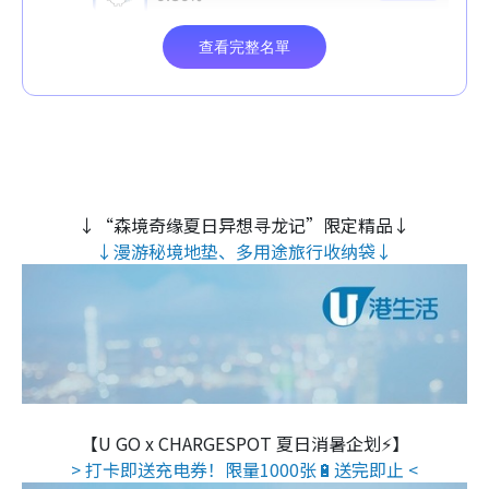
↓“森境奇缘夏日异想寻龙记”限定精品↓
↓漫游秘境地垫、多用途旅行收纳袋↓
【U GO x CHARGESPOT 夏日消暑企划⚡】
> 打卡即送充电券！限量1000张🔋送完即止 <