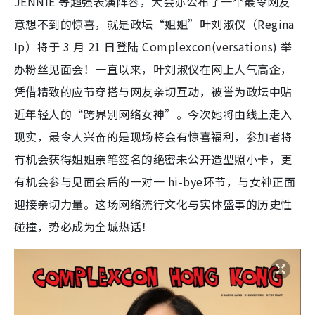
JENNIE 等超强表演阵容，大会亦公布了一个最令网友
意想不到的惊喜，就是政坛“姐姐”叶刘淑仪（Regina
Ip）将于 3 月 21 日登陆 Complexcon(versations) 举
办粉丝见面会！一直以来，叶刘淑仪在网上人气高企，
凭借精致的应节穿搭与网友亲切互动，被誉为政坛中贴
近年轻人的“跨界别网络女神”。今次她将由线上走入
现实，最令人兴奋的是现场将会有惊喜福利，参加者将
有机会获得姐姐亲笔签名的绝密未公开造型照小卡，更
有机会参与见面会后的一对一 hi-bye环节，与女神正面
迎接亲切力量。这场网络流行文化与实体盛事的历史性
碰撞，势必成为全城热话！