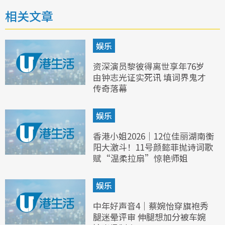
相关文章
娱乐
资深演员黎彼得离世享年76岁
由钟志光证实死讯 填词界鬼才
传奇落幕
娱乐
香港小姐2026｜12位佳丽湖南衡
阳大激斗！11号颜懿菲抛诗词歌
赋“温柔拉扇”惊艳师姐
娱乐
中年好声音4｜蔡婉怡穿旗袍秀
腿迷晕评审 伸腿想加分被车婉