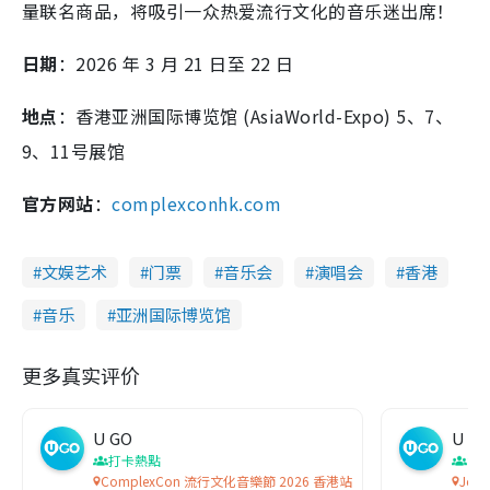
量联名商品，将吸引一众热爱流行文化的音乐迷出席！
日期
：2026 年 3 月 21 日至 22 日
地点
：香港亚洲国际博览馆 (AsiaWorld-Expo) 5、7、
9、11号展馆
官方网站
：
complexconhk.com
文娱艺术
门票
音乐会
演唱会
香港
音乐
亚洲国际博览馆
更多真实评价
U GO
U G
打卡熱點
演
ComplexCon 流行文化音樂節 2026 香港站
Joy