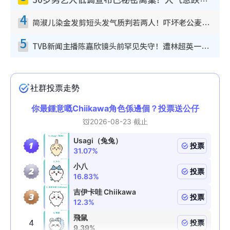
30岁男艺人低调宣布已秘密离巢！人气急跌变失踪人口：“这几年过得并不容易”
4
简淑儿染金发剪短头发气质判若两人！吓坏老公麦大力都认不出：“你做什么？”
5
TVB新闻主播陈嘉欣镜头前罕见失守！遭林超英一句话突袭吓坏当场大笑