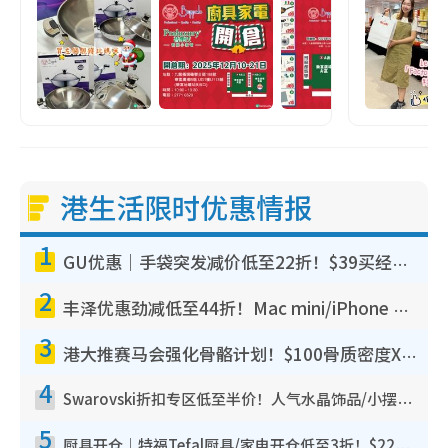
港生活限时优惠情报
1
GU优惠｜手袋突发减价低至22折！$39买经典波士顿包/饺子包！饰物同步减价$29起！
2
丰泽优惠劲减低至44折！Mac mini/iPhone 17 Pro大减价！厨房家电$220起
3
港大推赛马会强化骨骼计划！$100骨质密度X光检查 完成免费运动训练送超市礼券！附参加资格
4
Swarovski折扣专区低至半价！人气水晶饰品/小摆设$138起！迪士尼款/水晶高跟鞋都有优惠
5