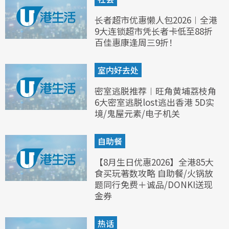
长者超市优惠懒人包2026︱全港
9大连锁超市凭长者卡低至88折
百佳惠康逢周三9折！
室内好去处
密室逃脱推荐︱旺角黄埔荔枝角
6大密室逃脱lost逃出香港 5D实
境/鬼屋元素/电子机关
自助餐
【8月生日优惠2026】全港85大
食买玩著数攻略 自助餐/火锅放
题同行免费＋诚品/DONKI送现
金券
热话