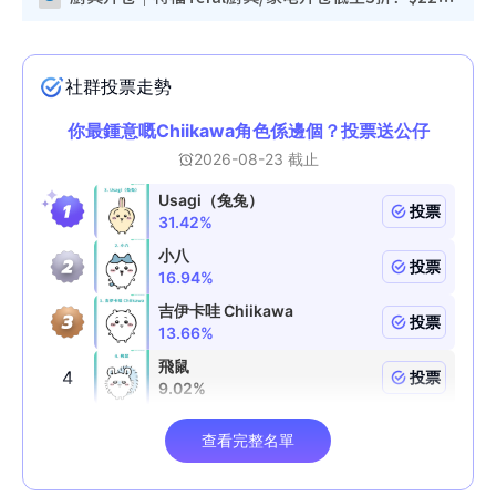
厨具开仓｜特福Tefal厨具/家电开仓低至3折！$220起买平底锅/炒锅/汤锅！电饭煲/吸尘器/挂烫机$418起