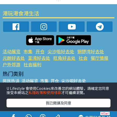
港玩港食港生活
活动展览
市集
开仓
尖沙咀好去处
铜锣湾好去处
元朗好去处
荃湾好去处
旺角好去处
社会
餐厅情报
户外郊游
社会福利
热门类别
网民热话
活动展览
市集
开仓
尖沙咀好去处
铜锣湾好去处
元朗好去处
荃湾好去处
旺角好去处
社会
U Lifestyle 會使用Cookies來改善您的網站體驗，請確定您同意
接受本網站之
私隱政策和使用條款
才可繼續瀏覽。
餐厅情报
户外郊游
热门标签
我已閱讀及同意
#UGO揾好去处
#人气活动推介
#美食社群热话
#亲子玩乐好去处
#ULifestyle应用程式
#限时抢