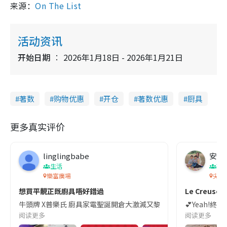
来源：
On The List
活动资讯
开始日期
2026年1月18日 - 2026年1月21日
著数
购物优惠
开仓
著数优惠
厨具
更多真实评价
linglingbabe
安妮
生活
著
樂富廣場
尖沙
想買平靚正既廚具唔好錯過
Le Creuset
牛頭牌 X普樂氏 廚具家電聖誕開倉大激減又黎啦 今次係樂富廣場B區舉行 開
💕Yeah!終
阅读更多
阅读更多