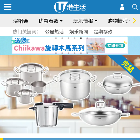
演唱会
优惠着数
玩乐情报
购物情报
热门关键词：
公屋热话
娱乐新闻
定期存款