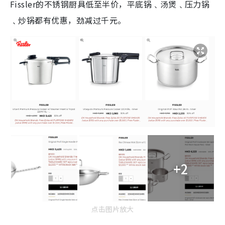
Fissler的不锈钢厨具低至半价，平底锅﹑汤煲﹑压力锅
﹑炒锅都有优惠，劲减过千元。
+2
点击图片放大