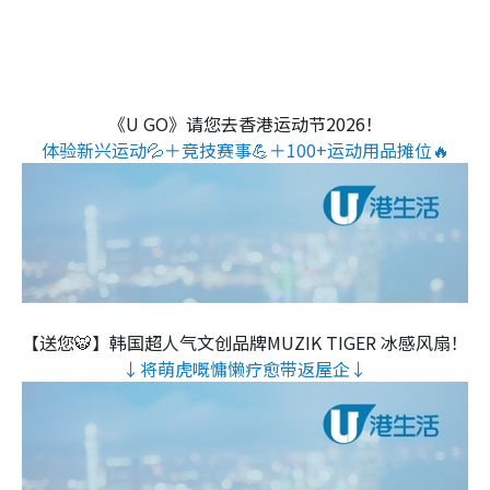
《U GO》请您去香港运动节2026！
体验新兴运动💦＋竞技赛事💪＋100+运动用品摊位🔥
【送您🐯】韩国超人气文创品牌MUZIK TIGER 冰感风扇！
↓将萌虎嘅慵懒疗愈带返屋企↓