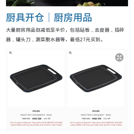
厨具开仓｜厨房用品
大量厨房用品劲减低至半价，包括砧板﹑去皮器﹑捣碎
器﹑罐头刀﹑蔬菜脱水器等，最低27元买到。