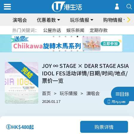
演唱会
优惠着数
玩乐情报
购物情报
热门关键词：
公屋热话
娱乐新闻
定期存款
JOY ∞ STAGE × DEAR STAGE ASIA
IDOL FES活动详情/日期/时间/地点/
票价一览
首页
玩乐情报
演唱会
目錄
2026.01.17
用App睇
购票详情
HK$480起