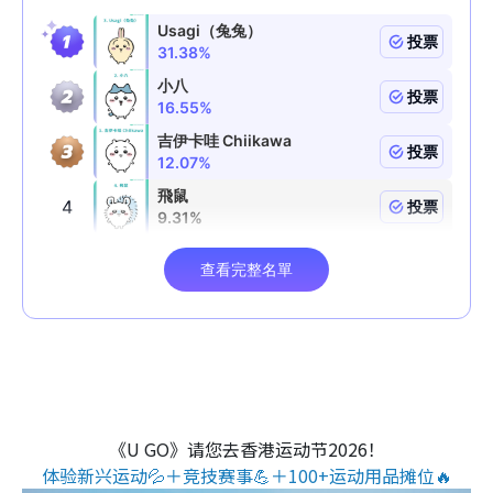
《U GO》请您去香港运动节2026！
体验新兴运动💦＋竞技赛事💪＋100+运动用品摊位🔥