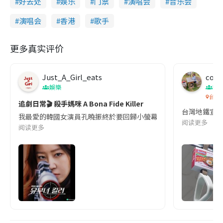
好去处
娱乐
门票
演唱会
音乐会
演唱会
香港
歌手
更多真实评价
Just_A_Girl_eats
co c
娛樂
吹
台灣
追劇日常🎬 殺手媽咪 A Bona Fide Killer
台灣地鐵宣
我最愛的韓國女演員孔曉振終於要回歸小螢幕啦!這次的劇本改編自同名
阅读更多
阅读更多