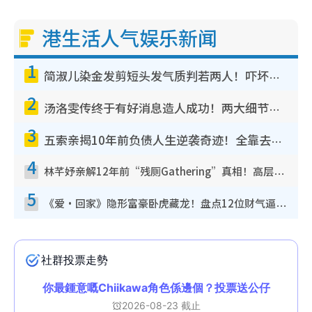
港生活人气娱乐新闻
1
简淑儿染金发剪短头发气质判若两人！吓坏老公麦大力都认不出：“你做什么？”
2
汤洛雯传终于有好消息造人成功！两大细节曝孕味极浓引猜测：大肚婆先会咁！
3
五索亲揭10年前负债人生逆袭奇迹！全靠去一地方转运后即遇上马先生
4
林芊妤亲解12年前“残厕Gathering”真相！高层解约一句话重创尊严，至今拒返TVB
5
《爱·回家》隐形富豪卧虎藏龙！盘点12位财气逼人的有钱艺人：这位美女3亿身家不愁做