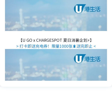
【U GO x CHARGESPOT 夏日消暑企划⚡】
> 打卡即送充电券！限量1000张🔋送完即止 <