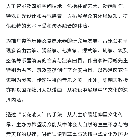
人工智能及四维空间技术，包括装置艺术、动画制作、
特殊灯光设计和香气装置，以拓展观众的环境感知，提
供独特的艺术享受和跨界融合的体验。
为推广类筝乐器及复原乐器的研究与发展，音乐会将呈
现多首由古筝、钢丝筝、七声筝、蝶式筝、轧筝、筑及
箜篌等乐器演奏的合奏与独奏曲目。作曲家许翔威先生
特别为古筝、筑及箜篌创作了合奏曲目，以香港区花洋
紫荆为灵感，传递独特的音乐之美。此外，陈明志教授
亦将以国花牡丹为题谱曲，从花语中展现中华文化的深
厚内涵。
透过“以花喻人”的手法，从人生阶段延伸至文化传
承，主办方希望观众能从中体会大自然的生生不息与物
竞天择的规律，进而认识到尊重与珍惜中华文化及历史