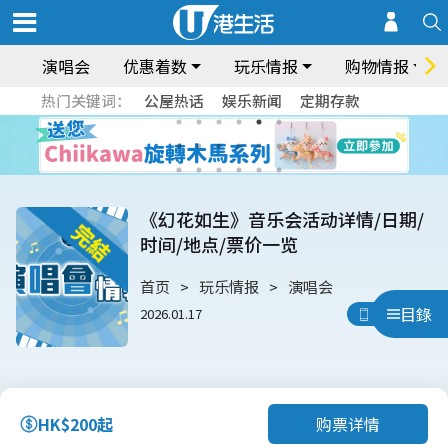
演唱会
优惠着数
玩乐情报
购物情报
热门关键词：
公屋热话
娱乐新闻
定期存款
《幻花如生》音乐会活动详情/日期/
时间/地点/票价一览
首页
玩乐情报
演唱会
目錄
2026.01.17
用App睇
购票详情
HK$200起