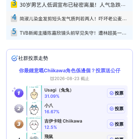
3
30岁男艺人低调宣布已秘密离巢！人气急跌变失踪人口：“这几年过得并不容易”
4
简淑儿染金发剪短头发气质判若两人！吓坏老公麦大力都认不出：“你做什么？”
5
TVB新闻主播陈嘉欣镜头前罕见失守！遭林超英一句话突袭吓坏当场大笑