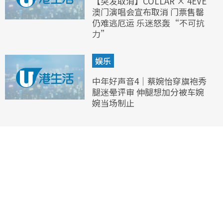
【突发取消】COLLAR × 4EVE
澳门演唱会宣布取消 门票售罄
仍难逃厄运 乐迷怒轰“不可抗
力”
娱乐
中年好声音4｜蔡婉怡穿旗袍秀
腿迷晕评审 伸腿想加分被车婉
婉当场制止