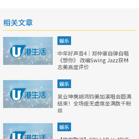
相关文章
娱乐
中年好声音4｜郑仲豪自弹自唱
《想你》 改编Swing Jazz获林
志美高度评价
娱乐
吴业坤携胡鸿钧美加演唱会圆满
结束！全场座无虚席坐满数千粉
丝
娱乐