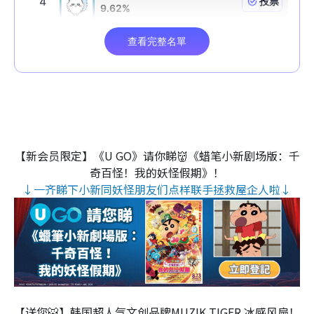
【新会员限定】《U GO》请你睇👹《蜡笔小新剧场版：千
奇百怪！我的妖怪假期》！
↓一齐睇下小新同妖怪朋友们点样联手拯救屋企人啦↓
【送您🐯】韩国超人气文创品牌MUZIK TIGER 冰感风扇！