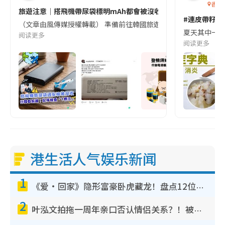
香港
旅遊注意｜搭飛機帶尿袋標明mAh都會被沒收😱出發前切記檢查「1
#連皮帶籽都
（文章由風傳媒授權轉載） 準備前往韓國旅遊的民眾，近期要特別留
夏天其中一種時
阅读更多
阅读更多
港生活人气娱乐新闻
1
《爱·回家》隐形富豪卧虎藏龙！盘点12位财气逼人的有钱艺人：这位美女3亿身家不愁做
2
叶泓文拍拖一周年亲口否认情侣关系？！被质疑感情造假竟称GM“普通同事”