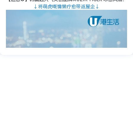
↓将萌虎嘅慵懒疗愈带返屋企↓