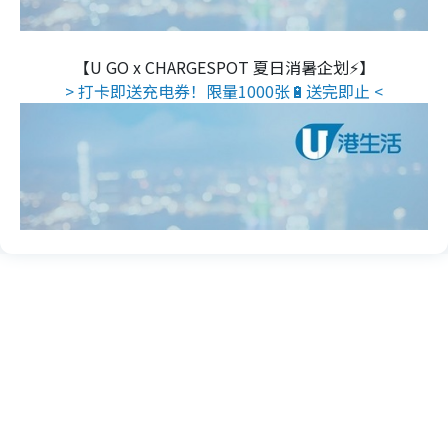
【U GO x CHARGESPOT 夏日消暑企划⚡】
> 打卡即送充电券！限量1000张🔋送完即止 <