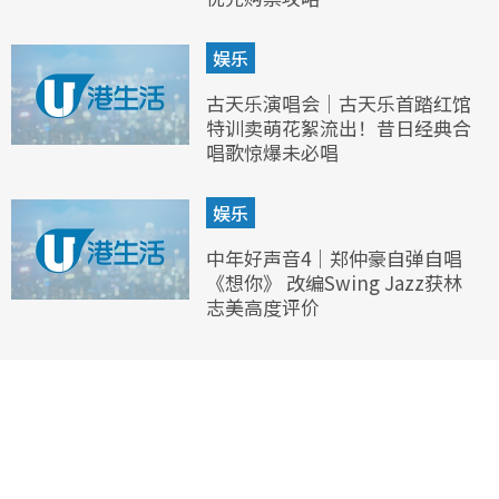
娱乐
古天乐演唱会｜古天乐首踏红馆
特训卖萌花絮流出！昔日经典合
唱歌惊爆未必唱
娱乐
中年好声音4｜郑仲豪自弹自唱
《想你》 改编Swing Jazz获林
志美高度评价