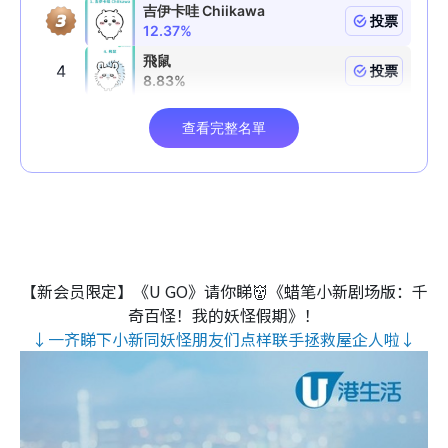
【新会员限定】《U GO》请你睇👹《蜡笔小新剧场版：千
奇百怪！我的妖怪假期》！
↓一齐睇下小新同妖怪朋友们点样联手拯救屋企人啦↓