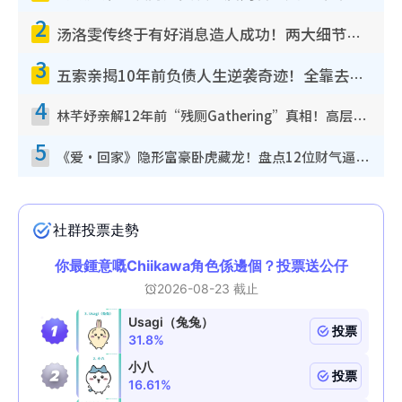
2
汤洛雯传终于有好消息造人成功！两大细节曝孕味极浓引猜测：大肚婆先会咁！
3
五索亲揭10年前负债人生逆袭奇迹！全靠去一地方转运后即遇上马先生
4
林芊妤亲解12年前“残厕Gathering”真相！高层解约一句话重创尊严，至今拒返TVB
5
《爱·回家》隐形富豪卧虎藏龙！盘点12位财气逼人的有钱艺人：这位美女3亿身家不愁做