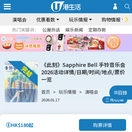
演唱会
优惠着数
玩乐情报
购物情报
热门关键词：
公屋热话
娱乐新闻
定期存款
《此刻》Sapphire Bell 手铃音乐会
2026活动详情/日期/时间/地点/票价
一览
首页
玩乐情报
演唱会
目錄
2026.01.17
用App睇
购票详情
HK$180起