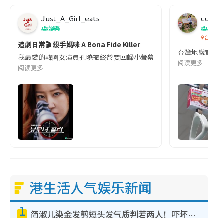
Just_A_Girl_eats
co c
娛樂
吹
台灣
追劇日常🎬 殺手媽咪 A Bona Fide Killer
台灣地鐵宣
我最愛的韓國女演員孔曉振終於要回歸小螢幕啦!這次的劇本改編自同名
阅读更多
阅读更多
港生活人气娱乐新闻
1
简淑儿染金发剪短头发气质判若两人！吓坏老公麦大力都认不出：“你做什么？”