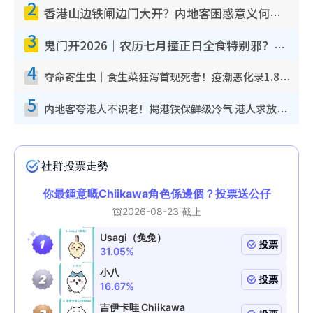
2
香港山边铁闸边门大开？内地客困惑意义何在！网友神回复：这种叫法理性防御
3
鬼门开2026｜农历七月撞正日全食特别邪？专家警告切忌做一事！揭4大禁忌+2招保平安
4
夺命寄生虫｜食生菜狂泻首现死者！疫潮恶化录1.8万宗病例 揭洗菜3大谬误
5
内地客夸港人不识老！揭港铁保鲜级冷气 港人求放过：别投诉