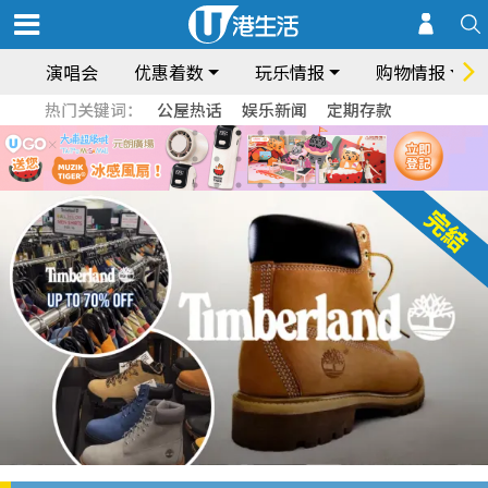
演唱会
优惠着数
玩乐情报
购物情报
热门关键词：
公屋热话
娱乐新闻
定期存款