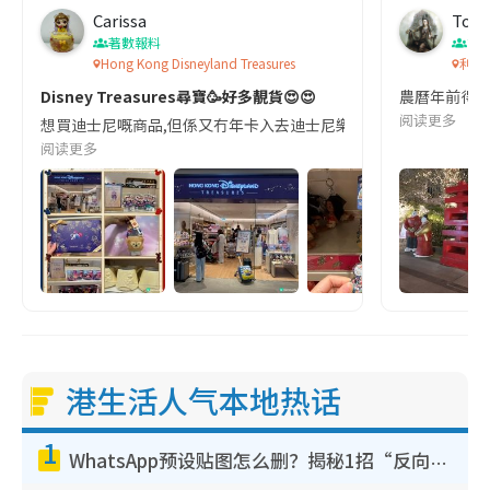
Carissa
Toby
著數報料
節
Hong Kong Disneyland Treasures
利東
Disney Treasures尋寶🥳好多靚貨😍😍
農曆年前得到
阅读更多
想買迪士尼嘅商品,但係又冇年卡入去迪士尼樂園 依家最方便嘅方式就係去東薈城
阅读更多
港生活人气本地热话
1
WhatsApp预设贴图怎么删？揭秘1招“反向操作”还原简洁界面 附3步实测教程