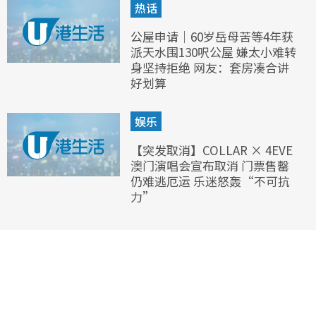
热话
公屋申请｜60岁岳母苦等4年获
派天水围130呎公屋 嫌太小难转
身坚持拒绝 网友：套房凑合讲
好划算
娱乐
【突发取消】COLLAR × 4EVE
澳门演唱会宣布取消 门票售罄
仍难逃厄运 乐迷怒轰“不可抗
力”