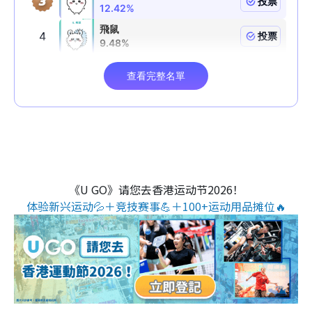
《U GO》请您去香港运动节2026！
体验新兴运动💦＋竞技赛事💪＋100+运动用品摊位🔥