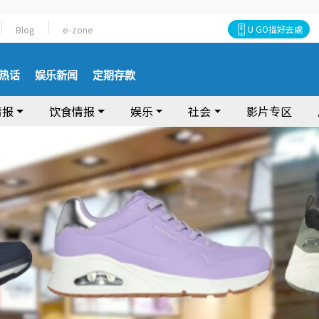
Blog
e-zone
U GO搵好去處
热话
娱乐新闻
定期存款
情报
饮食情报
娱乐
社会
影片专区