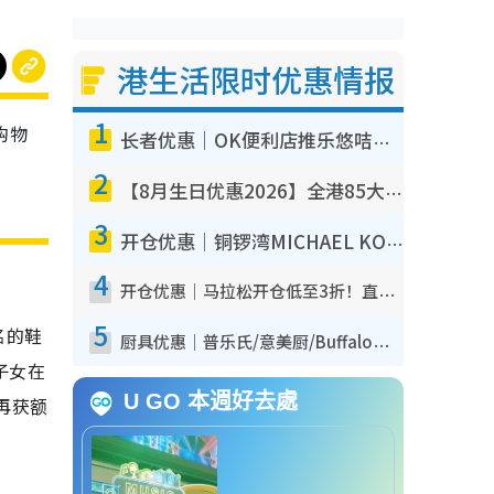
港生活限时优惠情报
1
购物
长者优惠｜OK便利店推乐悠咭优惠！买面包/牛奶/保健品拍卡即减
2
【8月生日优惠2026】全港85大食买玩著数攻略 自助餐/火锅放题同行免费＋诚品/DONKI送现金券
3
开仓优惠｜铜锣湾MICHAEL KORS开仓低至17折！直击$500起买手袋/钱包/鞋款 必买经典Jet Set系列
4
开仓优惠｜马拉松开仓低至3折！直击$99起买adidas／New Balance／Puma鞋款 STANLEY保温杯劈价至$119起
5
名的鞋
厨具优惠｜普乐氏/意美厨/Buffalo厨具低至3折！$89起买煎锅/炒锅/个人锅 同场小家电激减至$99起
子女在
U GO 本週好去處
再获额