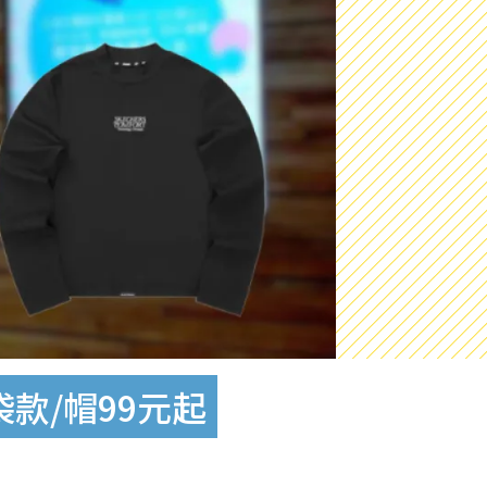
袋款/帽99元起