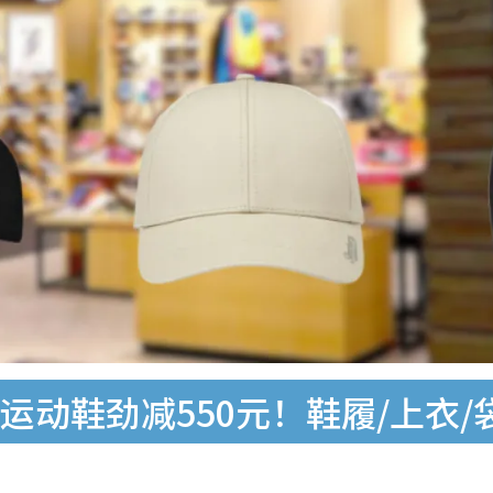
折！运动鞋劲减550元！鞋履/上衣/