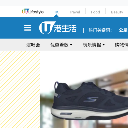
HK
Travel
Food
Beauty
热门关键词：
公屋
演唱会
优惠着数
玩乐情报
购物