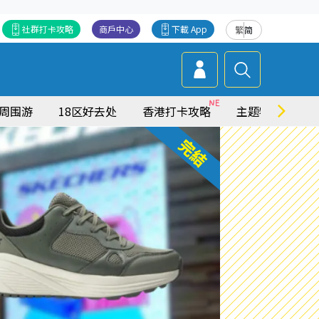
社群打卡攻略
商戶中心
下載 App
繁
简
周围游
18区好去处
香港打卡攻略
主题特集