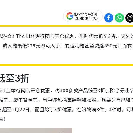
在Google追蹤
《UHK 港生活》
起在On The List进行网店开仓优惠，限时优惠低至3折。另外
！成人鞋最低239元即可入手，有运动鞋甚至减逾550元；而衣
低至3折
e List上举行网店开仓优惠，约300多款产品低至3折。除了最出
物、帽子、袋子背包等，当中还包括童装鞋和衣服，想要为自己和
起至1月22日，而且除了3折优惠，在购物满3件、4件时，可
惠！