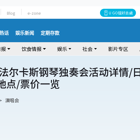
Blog
e-zone
U GO搵好去處
热话
娱乐新闻
定期存款
情报
饮食情报
娱乐
社会
影片专区
法尔卡斯钢琴独奏会活动详情/
/地点/票价一览
演唱会