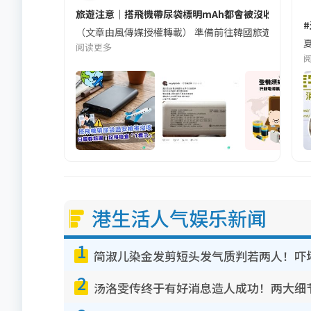
旅遊注意｜搭飛機帶尿袋標明mAh都會被沒收😱出發前
（文章由風傳媒授權轉載） 準備前往韓國旅遊的民眾，
夏
阅读更多
港生活人气娱乐新闻
1
简淑儿染金发剪短头发气质判若两人！吓
2
汤洛雯传终于有好消息造人成功！两大细