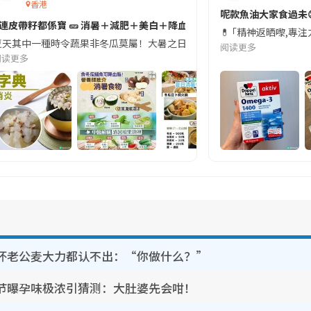
香港
切記檢查「1標示」🚨
呢款魚油大家食過未
#連皮帶籽都係寶 🥒 消暑＋減肥＋美白＋降血脂
近期要特別留意隨身行李中的行動電源。一名旅客日前在機場安檢時，明明攜
💊 ｢精神返晒嚟,專
天其中一種時令蔬果非冬瓜莫屬！大暑之日，點都要飲碗冬瓜湯消暑解渴！除了解暑，冬瓜仲有
阅读更多
阅读更多
坏老公麦大力都认不出：“你做什么？”
节曝孕味极浓引猜测：大肚婆先会咁！