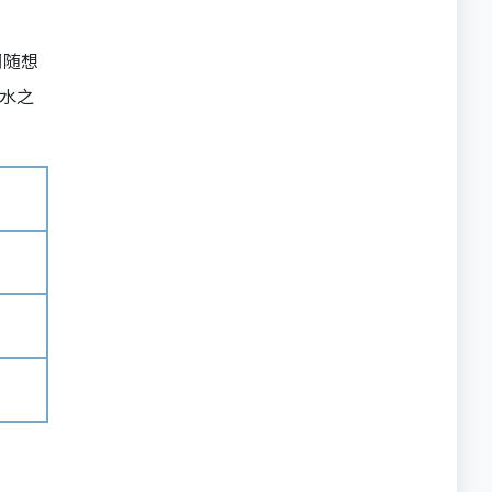
调随想
水之