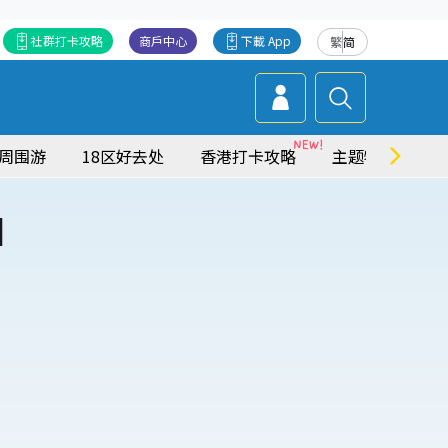
社群打卡攻略
商戶中心
下載 App
繁
简
周围游
18区好去处
香港打卡攻略
主题特集
日