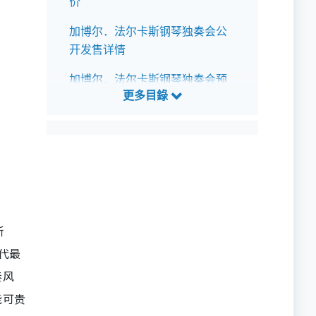
价
加博尔．法尔卡斯钢琴独奏会公
开发售详情
加博尔．法尔卡斯钢琴独奏会预
测歌单
斯
当代最
奏风
能可贵