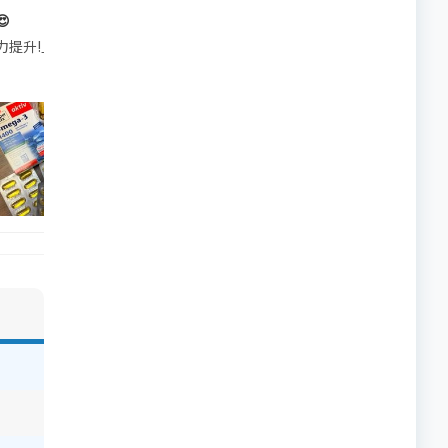

帶的行動電源機身已標示「10000mAh」，卻仍被要求當場丟棄，讓他
注力提升!｣ 長時間對住電腦､剪片寫稿,成日覺得眼睛乾澀､腦袋好似｢斷線｣｡試咗
好多鮮為人知嘅好處：減肥、消水腫、降血脂、美白養顏👇 冬瓜5大功效✨ 1️⃣ 利尿