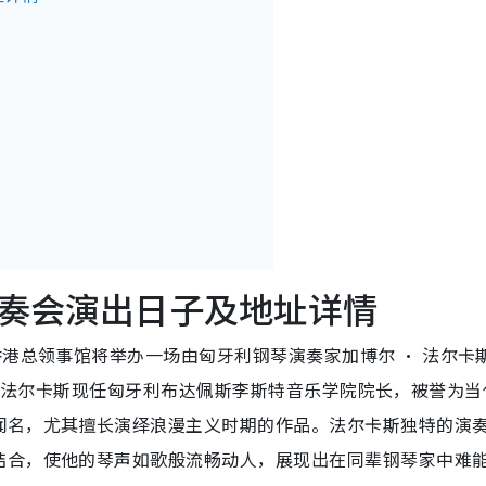
奏会演出日子及地址详情
香港总领事馆将举办一场由匈牙利钢琴演奏家加博尔 · 法尔卡
博尔 · 法尔卡斯现任匈牙利布达佩斯李斯特音乐学院院长，被誉为
闻名，尤其擅长演绎浪漫主义时期的作品。法尔卡斯独特的演
结合，使他的琴声如歌般流畅动人，展现出在同辈钢琴家中难