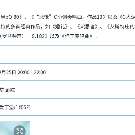
WoO 80》、《“悲怆”C小调奏鸣曲，作品13》以及《G大
斯特的多首经典作品，如《婚礼》、《沉思者》、《艾斯特庄的
罗马钟声），S.182》以及《但丁奏鸣曲》。
月25日 20:00 - 22:00
堂 剧院
爱丁堡广场5号‎