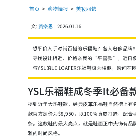
首页
购物情报
美妆服饰
文:
黃樂恩
2026.01.16
想平价入手时尚百搭的乐福鞋？各大奢侈品牌YS
寻找设计相近、价格亲民的“平替款”。近日便
与YSL的LE LOAFER乐福鞋极为相似，瞬间
YSL乐福鞋成冬季It必备
提到近年大热鞋款，经典皮革乐福鞋自然榜上有名
款官方定价为$8,950，以100％真皮打造，配
条。这款鞋的最大亮点，就是鞋面正中央饰有品牌
雅的时尚风格。