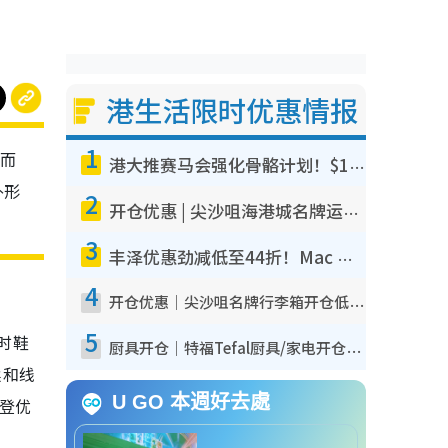
港生活限时优惠情报
1
转而
港大推赛马会强化骨骼计划！$100骨质密度X光检查 完成免费运动训练送超市礼券！附参加资格
外形
2
开仓优惠 | 尖沙咀海港城名牌运动鞋开仓低至1折！On鞋$899起/Joy&Peace鞋履$98起
3
丰泽优惠劲减低至44折！Mac mini/iPhone 17 Pro大减价！厨房家电$220起
4
开仓优惠｜尖沙咀名牌行李箱开仓低至4折！一连5日 American Tourister/ace./Hallmark $200起
5
时鞋
厨具开仓｜特福Tefal厨具/家电开仓低至3折！$220起买平底锅/炒锅/汤锅！电饭煲/吸尘器/挂烫机$418起
柔和线
U GO 本週好去處
摩登优