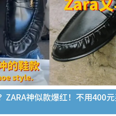
？ZARA神似款爆红！不用400元