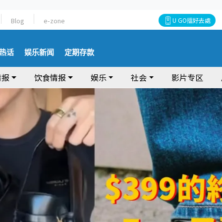
Blog
e-zone
U GO搵好去處
热话
娱乐新闻
定期存款
情报
饮食情报
娱乐
社会
影片专区