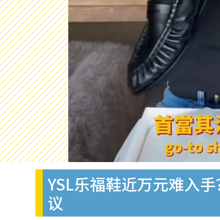
YSL乐福鞋近万元难入手
议