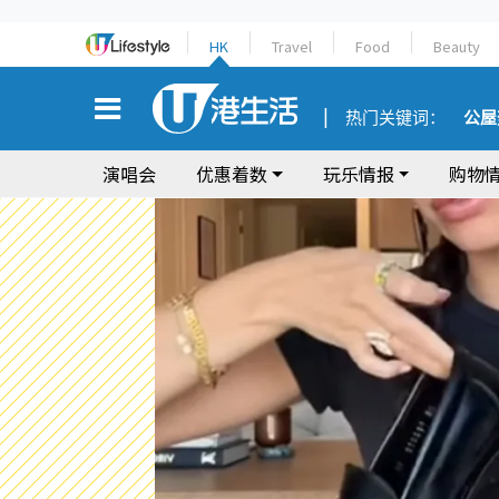
HK
Travel
Food
Beauty
热门关键词：
公屋
演唱会
优惠着数
玩乐情报
购物