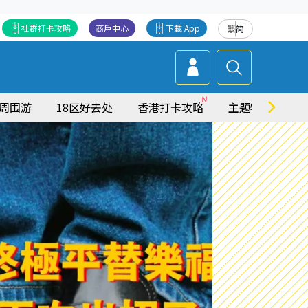
社群打卡攻略
商戶中心
下載 App
繁
简
周围游
18区好去处
香港打卡攻略
主题特集