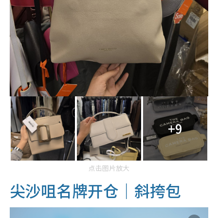
+9
点击图片放大
尖沙咀名牌开仓｜斜挎包