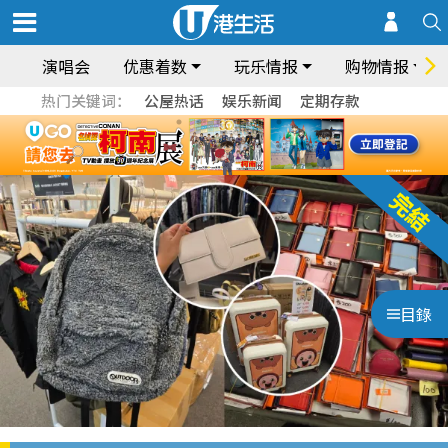
演唱会
优惠着数
玩乐情报
购物情报
热门关键词：
公屋热话
娱乐新闻
定期存款
目錄