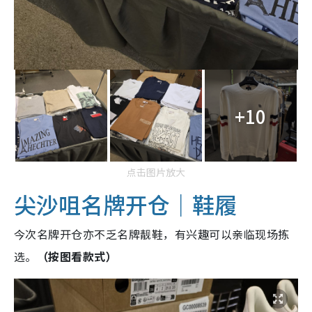
+10
点击图片放大
尖沙咀名牌开仓｜鞋履
今次名牌开仓亦不乏名牌靓鞋，有兴趣可以亲临现场拣
选。
（按图看款式）