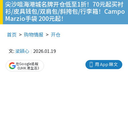
尖沙咀海港城名牌开仓低至1折！70元起买衬
衫/皮具钱包/双肩包/斜挎包/行李箱！Campo
Marzio手袋 200元起！
首页
购物情报
开仓
文:
梁穎心
2026.01.19
在Google追蹤
用 App 睇文
《UHK 港生活》