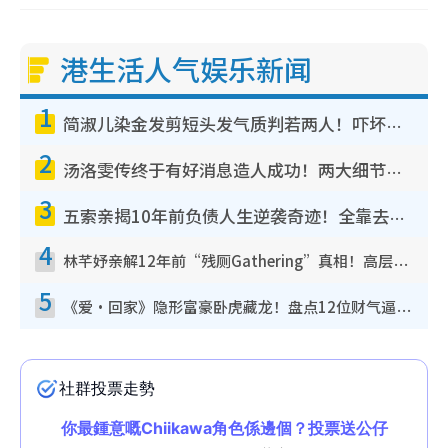
港生活人气娱乐新闻
1
简淑儿染金发剪短头发气质判若两人！吓坏老公麦大力都认不出：“你做什么？”
2
汤洛雯传终于有好消息造人成功！两大细节曝孕味极浓引猜测：大肚婆先会咁！
3
五索亲揭10年前负债人生逆袭奇迹！全靠去一地方转运后即遇上马先生
4
林芊妤亲解12年前“残厕Gathering”真相！高层解约一句话重创尊严，至今拒返TVB
5
《爱·回家》隐形富豪卧虎藏龙！盘点12位财气逼人的有钱艺人：这位美女3亿身家不愁做