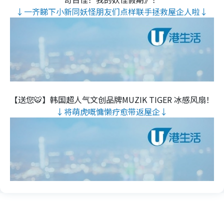
↓一齐睇下小新同妖怪朋友们点样联手拯救屋企人啦↓
【送您🐯】韩国超人气文创品牌MUZIK TIGER 冰感风扇！
↓将萌虎嘅慵懒疗愈带返屋企↓