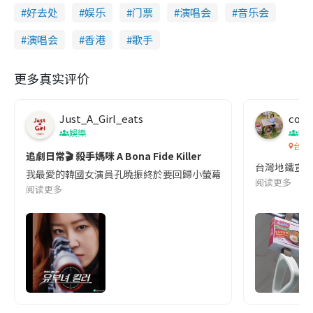
好去处
娱乐
门票
演唱会
音乐会
演唱会
香港
歌手
更多真实评价
Just_A_Girl_eats
co c
娛樂
吹
台灣
追劇日常🎬 殺手媽咪 A Bona Fide Killer
台灣地鐵宣
我最愛的韓國女演員孔曉振終於要回歸小螢幕啦!這次的劇本改編自同名
阅读更多
阅读更多