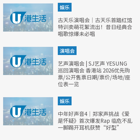
娱乐
古天乐演唱会｜古天乐首踏红馆
特训卖萌花絮流出！昔日经典合
唱歌惊爆未必唱
演唱会
艺声演唱会 | SJ艺声 YESUNG
巡回演唱会 香港站 2026优先购
票/公开售票日期/票价/场地/座
位表一览
娱乐
中年好声音4｜郑家声挑战《爱
是怀疑》首次爆发Rap 临危不乱
一脚踢开耳机获赞“好型”