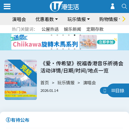
演唱会
优惠着数
玩乐情报
购物情报
热门关键词：
公屋热话
娱乐新闻
定期存款
《爱‧传希望》祝福香港音乐祈祷会
活动详情/日期/时间/地点一览
首页
玩乐情报
演唱会
目錄
2026.01.14
用App睇
有待公布