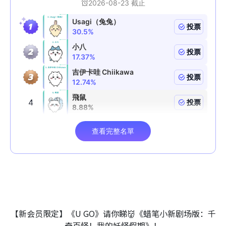
【新会员限定】《U GO》请你睇👹《蜡笔小新剧场版：千
奇百怪！我的妖怪假期》！