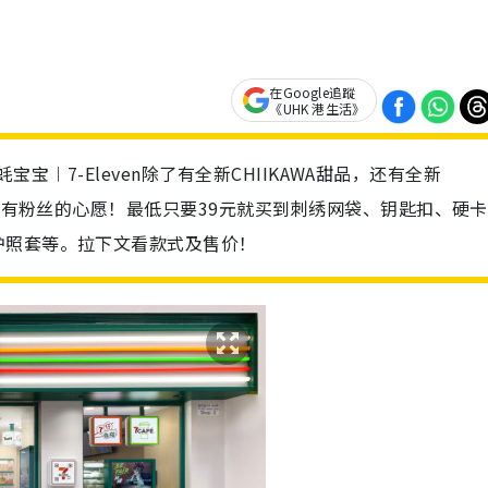
在Google追蹤
《UHK 港生活》
生蚝宝宝︱7-Eleven除了有全新CHIIKAWA甜品，还有全新
足所有粉丝的心愿！最低只要39元就买到刺绣网袋、钥匙扣、硬
护照套等。拉下文看款式及售价！