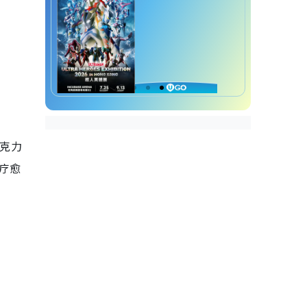
亚克力
现疗愈