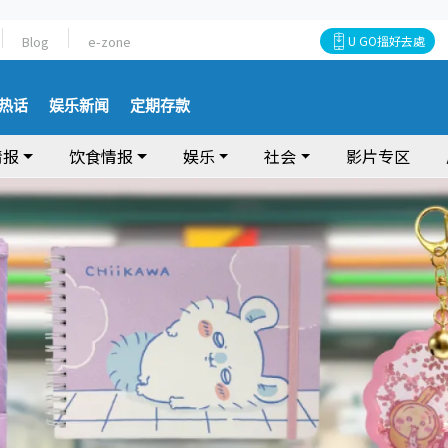
Blog
e-zone
U GO搵好去處
热话
娱乐新闻
定期存款
情报
饮食情报
娱乐
社会
影片专区