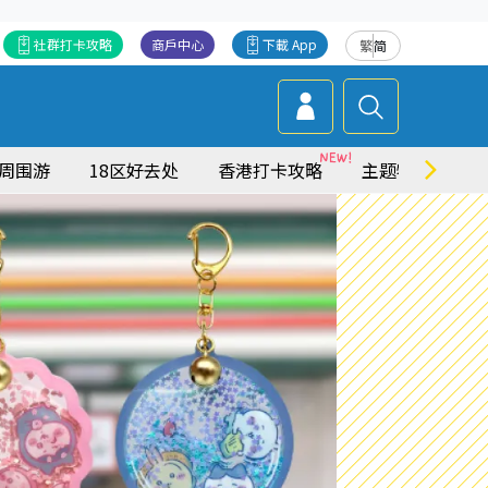
社群打卡攻略
商戶中心
下載 App
繁
简
周围游
18区好去处
香港打卡攻略
主题特集