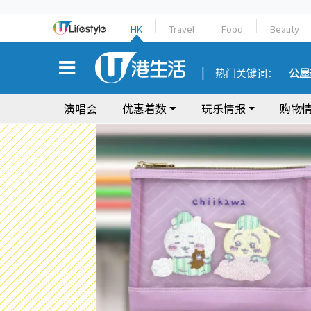
HK
Travel
Food
Beauty
热门关键词：
公屋
演唱会
优惠着数
玩乐情报
购物