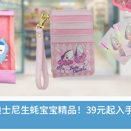
/迪士尼生蚝宝宝精品！39元起入