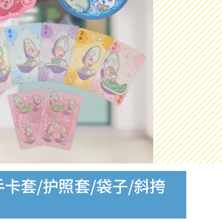
手卡套/护照套/袋子/斜挎