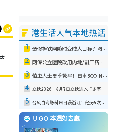
港生活人气本地热话
1
装修拆铁闸随时变贼人目标？网友揭2大关键用途：装新款等于白装？附新旧铁闸分别
卡册
2
网传公立医院改用内地/副厂药？医生拆解正副厂分别，揭4类人换药随时出事
3
怕虫人士夏季救星！日本3COINS爆红驱虫神器$45起 1招“全程免触碰”轻松搞定小强
4
立秋2026｜8月7日立秋进入“多事之秋” 3件事不可做！专家教6招开运 清杂物／钱包纳气接好运
5
台风白海豚料周日袭浙江！经历5次“眼壁置换”极罕见 成登陆内地最长途台风
U GO 本週好去處