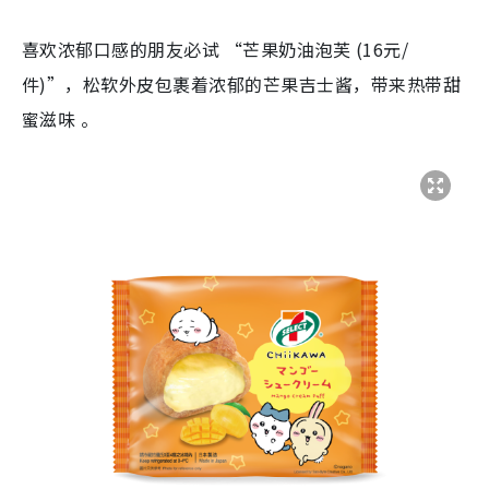
喜欢浓郁口感的朋友必试 “芒果奶油泡芙 (16元/
件)”，松软外皮包裹着浓郁的芒果吉士酱，带来热带甜
蜜滋味 。