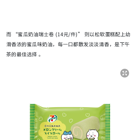
而 “蜜瓜奶油瑞士卷 (14元/件)” 则以松软蛋糕配上幼
滑香浓的蜜瓜味奶油，每一口都散发淡淡清香，是下午
茶的最佳选择 。