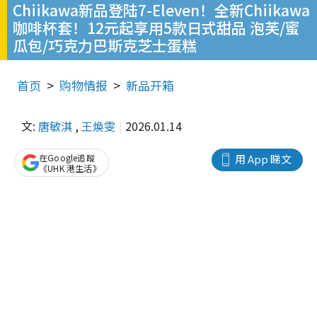
Chiikawa新品登陆7-Eleven！全新Chiikawa
咖啡杯套！12元起享用5款日式甜品 泡芙/蜜
瓜包/巧克力巴斯克芝士蛋糕
首页
购物情报
新品开箱
文:
唐敏淇
,
王煥雯
2026.01.14
在Google追蹤
用 App 睇文
《UHK 港生活》