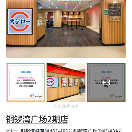
+3
点击图片放大
铜锣湾广场2期店
地址：铜锣湾骆克道463-483号铜锣湾广场2期3楼3A号