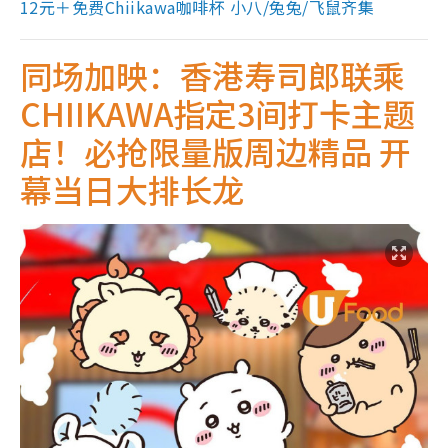
12元＋免费Chiikawa咖啡杯 小八/兔兔/飞鼠齐集
同场加映：香港寿司郎联乘
CHIIKAWA指定3间打卡主题
店！必抢限量版周边精品 开
幕当日大排长龙