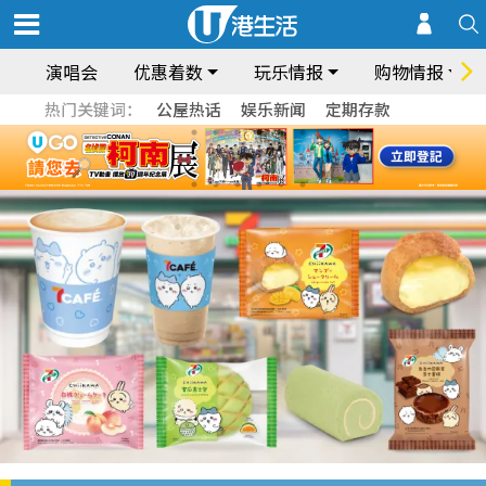
演唱会
优惠着数
玩乐情报
购物情报
热门关键词：
公屋热话
娱乐新闻
定期存款