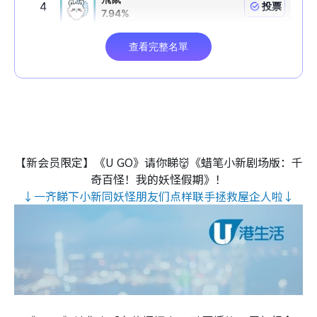
【新会员限定】《U GO》请你睇👹《蜡笔小新剧场版：千
奇百怪！我的妖怪假期》！
↓一齐睇下小新同妖怪朋友们点样联手拯救屋企人啦↓