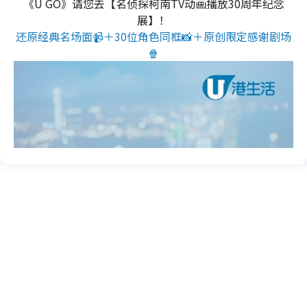
《U GO》请您去【名侦探柯南TV动画播放30周年纪念
展】！
还原经典名场面📹＋30位角色同框📸＋原创限定感谢剧场
🍿