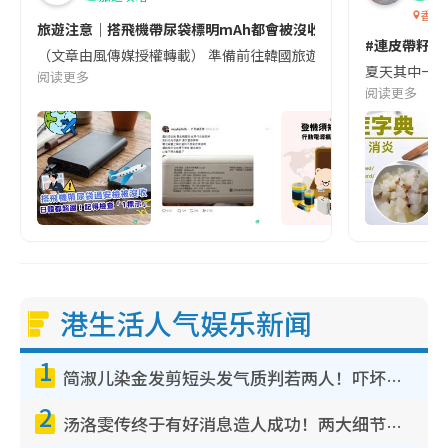
香港
旅遊注意｜搭飛機帶尿袋標明mAh都會被沒收😱出發前切記檢查「1
#連皮帶籽都
（文章由風傳媒授權轉載） 準備前往韓國旅遊的民眾，近期要特別留
夏天其中一種時
阅读更多
阅读更多
港生活人气娱乐新闻
1
简淑儿染金发剪短头发气质判若两人！吓坏老公麦大力都认不出：“你做什么？”
2
汤洛雯传终于有好消息造人成功！两大细节曝孕味极浓引猜测：大肚婆先会咁！