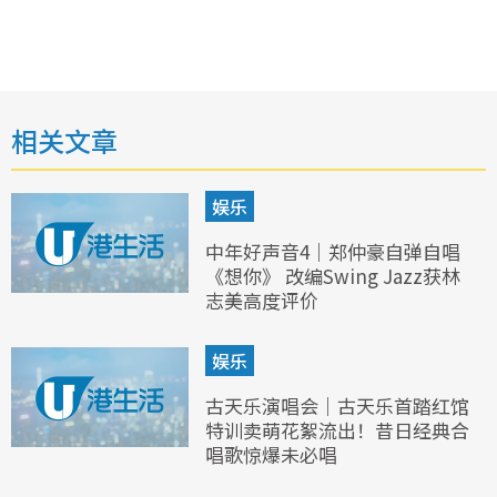
相关文章
娱乐
中年好声音4｜郑仲豪自弹自唱
《想你》 改编Swing Jazz获林
志美高度评价
娱乐
古天乐演唱会｜古天乐首踏红馆
特训卖萌花絮流出！昔日经典合
唱歌惊爆未必唱