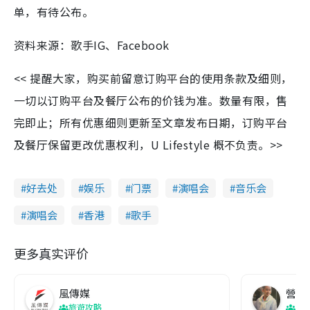
单，有待公布。
资料来源：歌手IG、Facebook
<< 提醒大家，购买前留意订购平台的使用条款及细则，
一切以订购平台及餐厅公布的价钱为准。数量有限，售
完即止；所有优惠细则更新至文章发布日期，订购平台
及餐厅保留更改优惠权利，U Lifestyle 概不负责。>>
好去处
娱乐
门票
演唱会
音乐会
演唱会
香港
歌手
更多真实评价
風傳媒
營養教
旅遊攻略
生