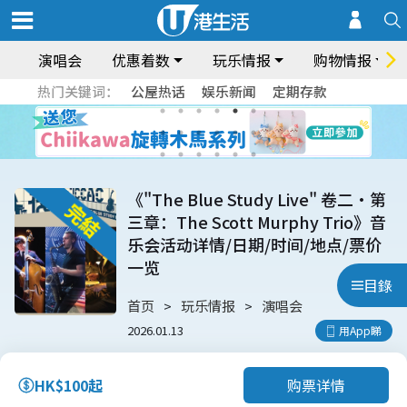
演唱会
优惠着数
玩乐情报
购物情报
热门关键词：
公屋热话
娱乐新闻
定期存款
《"The Blue Study Live" 卷二・第
三章：The Scott Murphy Trio》音
乐会活动详情/日期/时间/地点/票价
一览
目錄
首页
玩乐情报
演唱会
2026.01.13
用App睇
购票详情
HK$100起