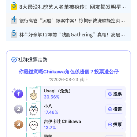
3
8大最没礼貌艺人名单被疯传！网友揭发明星真面目，一致数落这一位是无品天花板？
4
银行高管“沉船”爆案中案！惊揭邪教洗脑操控卖淫被吞600万，幕后黑手讲多错多
5
林芊妤亲解12年前“残厕Gathering”真相！高层解约一句话重创尊严，至今拒返TVB