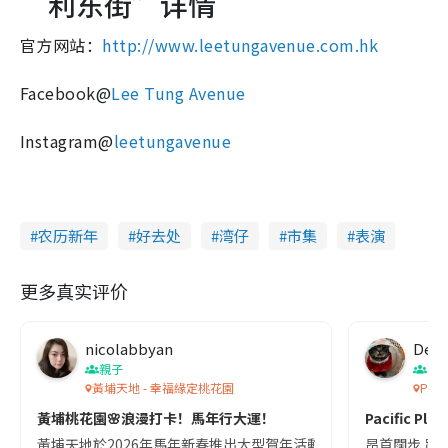
“利东街”详情
官方网站：
http://www.leetungavenue.com.hk
Facebook@
Lee Tung Avenue
Instagram@
leetungavenue
农历新年
好去处
湾仔
市集
表演
更多真实评价
nicolabbyan
Deb
親子
節
黃埔天地 - 幸福緣定桃花園
Pacif
黃埔桃花園🌸浪漫打卡！馬年行大運！
Pacific P
黃埔天地於2026年馬年新春推出大型賀年活動｢幸福緣定桃花園｣,由
昂首闊步,躍動