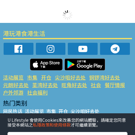
港玩港食港生活
活动展览
市集
开仓
尖沙咀好去处
铜锣湾好去处
元朗好去处
荃湾好去处
旺角好去处
社会
餐厅情报
户外郊游
社会福利
热门类别
网民热话
活动展览
市集
开仓
尖沙咀好去处
铜锣湾好去处
元朗好去处
荃湾好去处
旺角好去处
社会
U Lifestyle 會使用Cookies來改善您的網站體驗，請確定您同意
接受本網站之
私隱政策和使用條款
才可繼續瀏覽。
餐厅情报
户外郊游