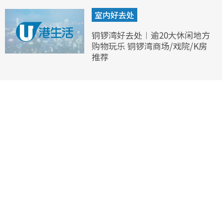
室内好去处
铜锣湾好去处︱逾20大休闲地方
购物玩乐 铜锣湾商场/戏院/K房
推荐