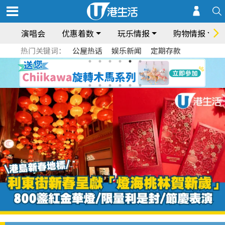
演唱会
优惠着数
玩乐情报
购物情报
热门关键词：
公屋热话
娱乐新闻
定期存款