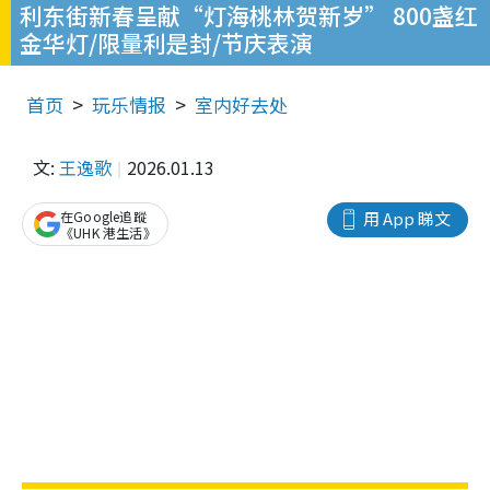
利东街新春呈献“灯海桃林贺新岁” 800盏红
金华灯/限量利是封/节庆表演
首页
玩乐情报
室内好去处
文:
王逸歌
2026.01.13
在Google追蹤
用 App 睇文
《UHK 港生活》