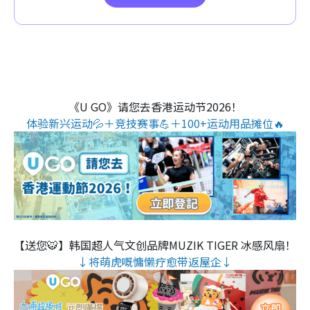
《U GO》请您去香港运动节2026！
体验新兴运动💦＋竞技赛事💪＋100+运动用品摊位🔥
【送您🐯】韩国超人气文创品牌MUZIK TIGER 冰感风扇！
↓将萌虎嘅慵懒疗愈带返屋企↓