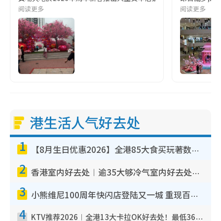
阅读更多
阅读更多
港生活人气好去处
1
【8月生日优惠2026】全港85大食买玩著数攻略 自助餐/火锅放题同行免费＋诚品/DONKI送现金券
2
香港室内好去处︱逾35大够冷气室内好去处推荐 室内活动免费避雨无惧下雨
3
小熊维尼100周年快闪店登陆又一城 重现百亩森林经典场景／独家限定盲盒登场／专属DIY香水
4
KTV推荐2026︱全港13大卡拉OK好去处！最低36元起 日语歌都有！(附地址+收费详情)