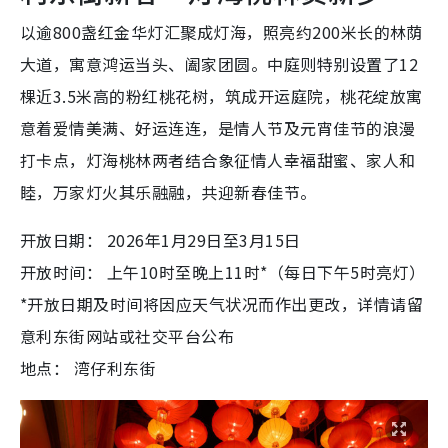
以逾800盏红金华灯汇聚成灯海，照亮约200米长的林荫
大道，寓意鸿运当头、阖家团圆。中庭则特别设置了12
棵近3.5米高的粉红桃花树，筑成开运庭院，桃花绽放寓
意着爱情美满、好运连连，是情人节及元宵佳节的浪漫
打卡点，灯海桃林两者结合象征情人幸福甜蜜、家人和
睦，万家灯火其乐融融，共迎新春佳节。
开放日期： 2026年1月29日至3月15日
开放时间： 上午10时至晚上11时*（每日下午5时亮灯）
*开放日期及时间将因应天气状况而作出更改，详情请留
意利东街网站或社交平台公布
地点： 湾仔利东街