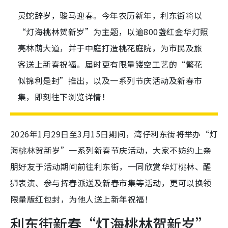
灵蛇辞岁，骏马迎春。今年农历新年，利东街将以
“灯海桃林贺新岁”为主题，以逾800盏红金华灯照
亮林荫大道，并于中庭打造桃花庭院，为市民及旅
客送上新春祝福。届时更有限量镂空工艺的“繁花
似锦利是封”推出，以及一系列节庆活动及新春市
集，即刻往下浏览详情！
2026年1月29日至3月15日期间，湾仔利东街将举办“灯
海桃林贺新岁”一系列新春节庆活动，大家不妨约上亲
朋好友于活动期间前往利东街，一同欣赏华灯桃林、醒
狮表演、参与挥春派送及新春市集等活动，更可以换领
限量版红包封，为他人送上新年祝福！
利东街新春“灯海桃林贺新岁”