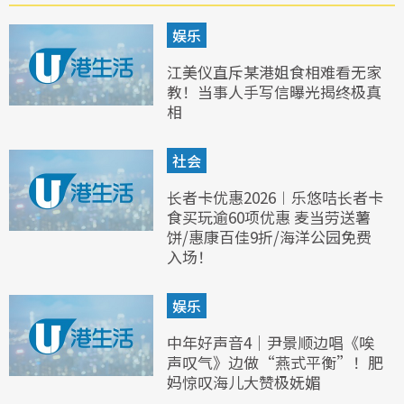
娱乐
江美仪直斥某港姐食相难看无家
教！当事人手写信曝光揭终极真
相
社会
长者卡优惠2026︱乐悠咭长者卡
食买玩逾60项优惠 麦当劳送薯
饼/惠康百佳9折/海洋公园免费
入场！
娱乐
中年好声音4｜尹景顺边唱《唉
声叹气》边做“燕式平衡”！肥
妈惊叹海儿大赞极妩媚