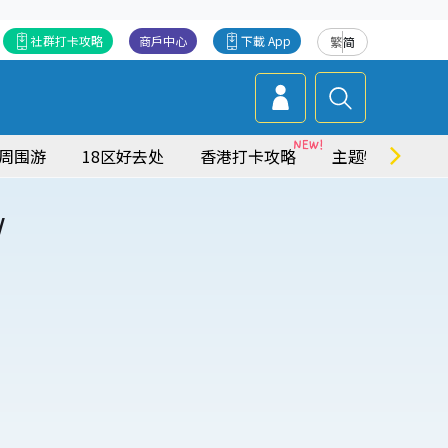
社群打卡攻略
商戶中心
下載 App
繁
简
周围游
18区好去处
香港打卡攻略
主题特集
/