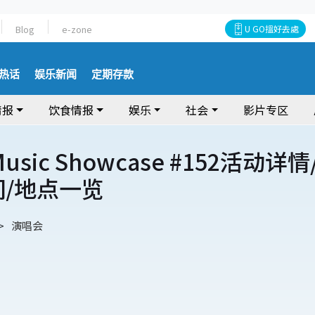
Blog
e-zone
U GO搵好去處
热话
娱乐新闻
定期存款
情报
饮食情报
娱乐
社会
影片专区
 Music Showcase #152活动详情
间/地点一览
演唱会