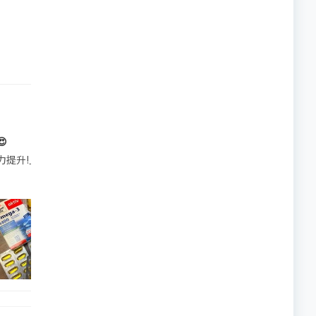

帶的行動電源機身已標示「10000mAh」，卻仍被要求當場丟棄，讓他
注力提升!｣ 長時間對住電腦､剪片寫稿,成日覺得眼睛乾澀､腦袋好似｢斷線｣｡試咗
好多鮮為人知嘅好處：減肥、消水腫、降血脂、美白養顏👇 冬瓜5大功效✨ 1️⃣ 利尿