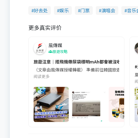
好去处
娱乐
门票
演唱会
音乐
更多真实评价
風傳媒
旅遊攻略
旅遊注意｜搭飛機帶尿袋標明mAh都會被沒收😱出發前
（文章由風傳媒授權轉載） 準備前往韓國旅遊的民眾，
夏
阅读更多