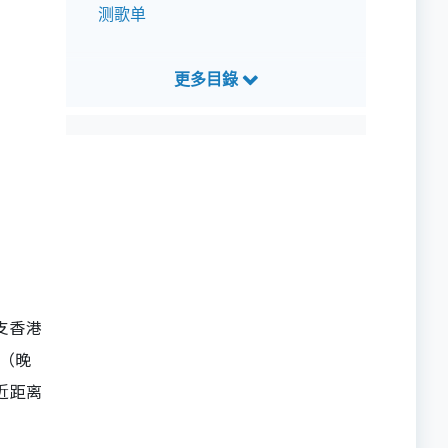
测歌单
四支香港
r（晚
众近距离