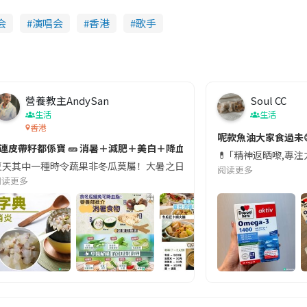
会
演唱会
香港
歌手
營養教主AndySan
Soul CC
生活
生活
香港
切記檢查「1標示」🚨
呢款魚油大家食過未
#連皮帶籽都係寶 🥒 消暑＋減肥＋美白＋降血脂
近期要特別留意隨身行李中的行動電源。一名旅客日前在機場安檢時，明明攜
💊 ｢精神返晒嚟,專
天其中一種時令蔬果非冬瓜莫屬！大暑之日，點都要飲碗冬瓜湯消暑解渴！除了解暑，冬瓜仲有
阅读更多
阅读更多