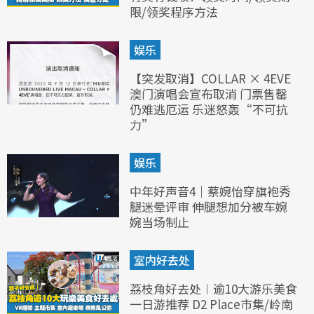
限/领奖程序方法
娱乐
【突发取消】COLLAR × 4EVE
澳门演唱会宣布取消 门票售罄
仍难逃厄运 乐迷怒轰“不可抗
力”
娱乐
中年好声音4｜蔡婉怡穿旗袍秀
腿迷晕评审 伸腿想加分被车婉
婉当场制止
室内好去处
荔枝角好去处︱逾10大游乐美食
一日游推荐 D2 Place市集/岭南