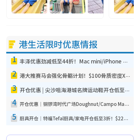
港生活限时优惠情报
1
丰泽优惠劲减低至44折！Mac mini/iPhone 17 Pro大减价！厨房家电$220起
2
港大推赛马会强化骨骼计划！$100骨质密度X光检查 完成免费运动训练送超市礼券！附参加资格
3
开仓优惠 | 尖沙咀海港城名牌运动鞋开仓低至1折！On鞋$899起/Joy&Peace鞋履$98起
4
开仓优惠｜铜锣湾时代广场Doughnut/Campo Marzio开仓低至1折！背囊、书包、手袋劈价$200起
5
厨具开仓｜特福Tefal厨具/家电开仓低至3折！$220起买平底锅/炒锅/汤锅！电饭煲/吸尘器/挂烫机$418起