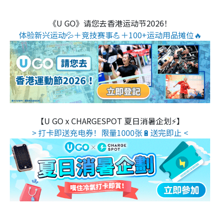
《U GO》请您去香港运动节2026！
体验新兴运动💦＋竞技赛事💪＋100+运动用品摊位🔥
【U GO x CHARGESPOT 夏日消暑企划⚡】
> 打卡即送充电券！限量1000张🔋送完即止 <