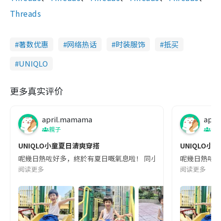
Threads
著数优惠
网络热话
时装服饰
抵买
UNIQLO
更多真实评价
april.mamama
apri
親子
親
UNIQLO小童夏日清爽穿搭
UNIQLO小
呢幾日熱咗好多，終於有夏日嘅氣息啦！ 同小朋友去公園玩，佢哋都玩到出晒汗，所以
呢幾日熱咗好多
阅读更多
阅读更多