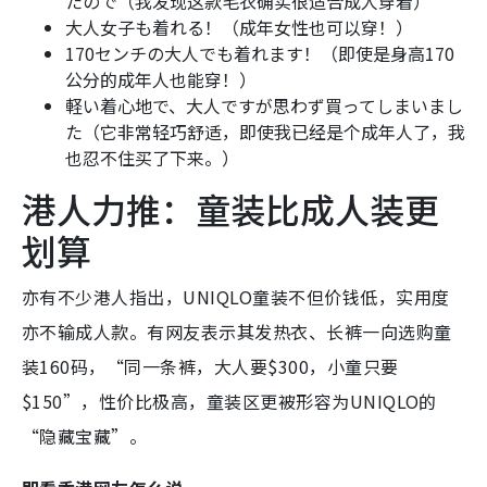
たので（我发现这款毛衣确实很适合成人穿着）
大人女子も着れる！（成年女性也可以穿！）
170センチの大人でも着れます！（即使是身高170
公分的成年人也能穿！）
軽い着心地で、大人ですが思わず買ってしまいまし
た（它非常轻巧舒适，即使我已经是个成年人了，我
也忍不住买了下来。）
港人力推：童装比成人装更
划算
亦有不少港人指出，UNIQLO童装不但价钱低，实用度
亦不输成人款。有网友表示其发热衣、长裤一向选购童
装160码，“同一条裤，大人要$300，小童只要
$150”，性价比极高，童装区更被形容为UNIQLO的
“隐藏宝藏”。