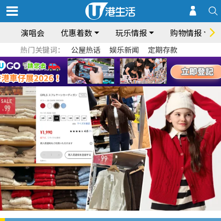
演唱会
优惠着数
玩乐情报
购物情报
热门关键词：
公屋热话
娱乐新闻
定期存款