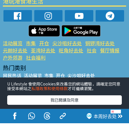
港玩港食港生活
活动展览
市集
开仓
尖沙咀好去处
铜锣湾好去处
元朗好去处
荃湾好去处
旺角好去处
社会
餐厅情报
户外郊游
社会福利
热门类别
网民热话
活动展览
市集
开仓
尖沙咀好去处
铜锣湾好去处
元朗好去处
荃湾好去处
旺角好去处
社会
U Lifestyle 會使用Cookies來改善您的網站體驗，請確定您同意
接受本網站之
私隱政策和使用條款
才可繼續瀏覽。
餐厅情报
户外郊游
热门标签
我已閱讀及同意
#UGO揾好去处
#人气活动推介
#美食社群热话
#亲子玩乐好去处
#ULifestyle应用程式
#限时抢
本周好去处
#UJetso礼物放送
#ULifestyle商户中心
#著数
#网络热话