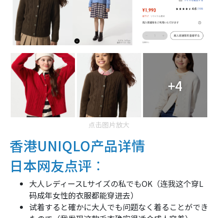
+4
点击图片放大
香港UNIQLO产品详情
日本网友点评︰
大人レディースLサイズの私でもOK（连我这个穿L
码成年女性的衣服都能穿进去）
试着すると確かに大人でも问题なく着ることができ