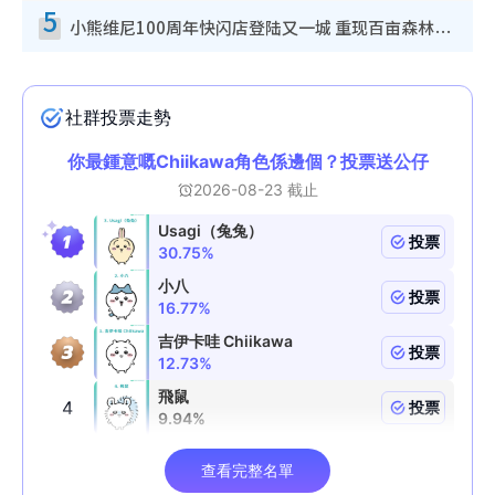
5
小熊维尼100周年快闪店登陆又一城 重现百亩森林经典场景／独家限定盲盒登场／专属DIY香水