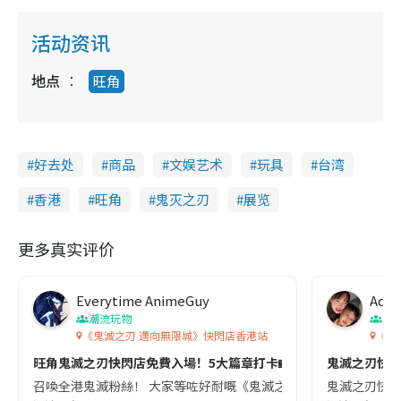
活动资讯
地点
旺角
好去处
商品
文娱艺术
玩具
台湾
香港
旺角
鬼灭之刃
展览
更多真实评价
Everytime AnimeGuy
Ada
潮流玩物
香
《鬼滅之刃 邁向無限城》快閃店香港站
《鬼
旺角鬼滅之刃快閃店免費入場！5大篇章打卡📸＋10大必買周邊
鬼滅之刃快
召喚全港鬼滅粉絲！ 大家等咗好耐嘅《鬼滅之刃 邁向無限城》終於正式登陸香港喇
鬼滅之刃快閃