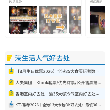
阅读更多
阅读更多
港生活人气好去处
1
【8月生日优惠2026】全港85大食买玩著数攻略 自助餐/火锅放题同行免费＋诚品/DONKI送现金券
2
人夫集团｜Klook套票/优先订票/公开售票抢票攻略！附票价.购票连结.场地座位表
3
香港室内好去处︱逾35大够冷气室内好去处推荐 室内活动免费避雨无惧下雨
4
KTV推荐2026︱全港13大卡拉OK好去处！最低36元起 日语歌都有！(附地址+收费详情)