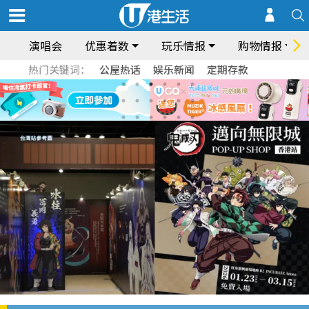
演唱会
优惠着数
玩乐情报
购物情报
热门关键词：
公屋热话
娱乐新闻
定期存款