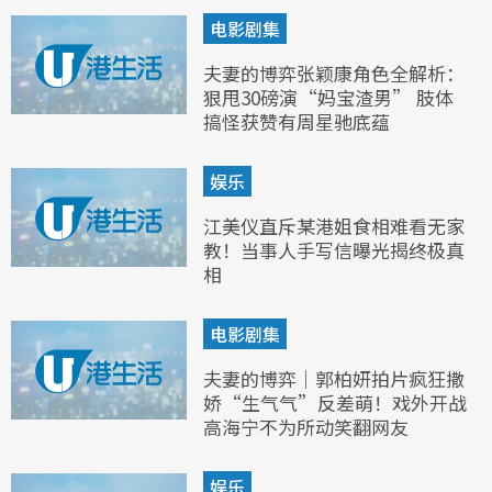
电影剧集
夫妻的博弈张颖康角色全解析：
狠甩30磅演“妈宝渣男” 肢体
搞怪获赞有周星驰底蕴
娱乐
江美仪直斥某港姐食相难看无家
教！当事人手写信曝光揭终极真
相
电影剧集
夫妻的博弈｜郭柏妍拍片疯狂撒
娇“生气气”反差萌！戏外开战
高海宁不为所动笑翻网友
娱乐