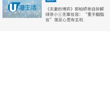
《夫妻的博弈》郭柏妍亲自拆解
绿茶小三无辜妆容：“重手胭脂
妆”落足心思有玄机