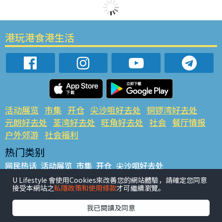
港玩港食港生活
活动展览
市集
开仓
尖沙咀好去处
铜锣湾好去处
元朗好去处
荃湾好去处
旺角好去处
社会
餐厅情报
户外郊游
社会福利
热门类别
网民热话
活动展览
市集
开仓
尖沙咀好去处
铜锣湾好去处
元朗好去处
荃湾好去处
旺角好去处
社会
U Lifestyle 會使用Cookies來改善您的網站體驗，請確定您同意
接受本網站之
私隱政策和使用條款
才可繼續瀏覽。
餐厅情报
户外郊游
热门标签
我已閱讀及同意
#UGO揾好去处
#人气活动推介
#美食社群热话