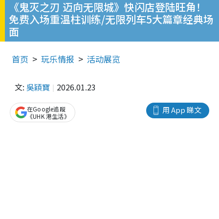
《鬼灭之刃 迈向无限城》快闪店登陆旺角！
免费入场重温柱训练/无限列车5大篇章经典场
面
首页
玩乐情报
活动展览
文:
吳穎寶
2026.01.23
在Google追蹤
用 App 睇文
《UHK 港生活》