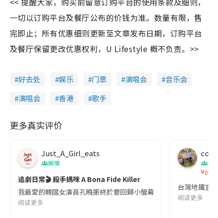
<< 提醒大家，购买前留意订购平台的使用条款及细则，
一切以订购平台及餐厅公布的价钱为准。数量有限，售
完即止；所有优惠细则更新至文章发布日期，订购平台
及餐厅保留更改优惠权利，U Lifestyle 概不负责。>>
好去处
娱乐
门票
演唱会
音乐会
演唱会
香港
歌手
更多真实评价
Just_A_Girl_eats
co c
娛樂
吹
台灣
追劇日常🎬 殺手媽咪 A Bona Fide Killer
台灣地鐵宣
我最愛的韓國女演員孔曉振終於要回歸小螢幕啦!這次的劇本改編自同名
阅读更多
阅读更多