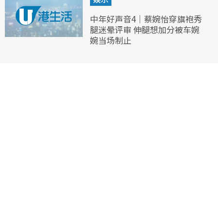
中年好声音4｜蔡婉怡穿旗袍秀
腿迷晕评审 伸腿想加分被车婉
婉当场制止