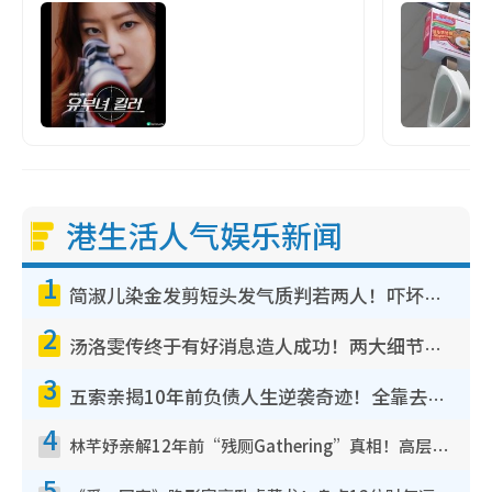
港生活人气娱乐新闻
1
简淑儿染金发剪短头发气质判若两人！吓坏老公麦大力都认不出：“你做什么？”
2
汤洛雯传终于有好消息造人成功！两大细节曝孕味极浓引猜测：大肚婆先会咁！
3
五索亲揭10年前负债人生逆袭奇迹！全靠去一地方转运后即遇上马先生
4
林芊妤亲解12年前“残厕Gathering”真相！高层解约一句话重创尊严，至今拒返TVB
5