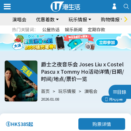
演唱会
优惠着数
玩乐情报
购物情报
热门关键词：
公屋热话
娱乐新闻
定期存款
爵士之夜音乐会 Joses Liu x Costel
Pascu x Tommy Ho活动详情/日期/
时间/地点/票价一览
首页
玩乐情报
演唱会
目錄
2026.01.08
用App睇
购票详情
HK$385起