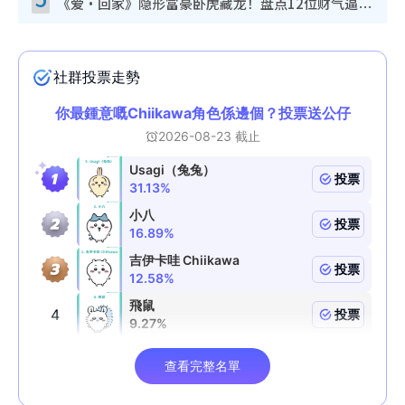
《爱·回家》隐形富豪卧虎藏龙！盘点12位财气逼人的有钱艺人：这位美女3亿身家不愁做