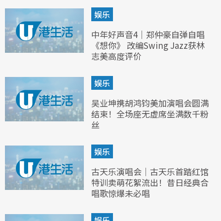
娱乐
中年好声音4｜郑仲豪自弹自唱
《想你》 改编Swing Jazz获林
志美高度评价
娱乐
吴业坤携胡鸿钧美加演唱会圆满
结束！全场座无虚席坐满数千粉
丝
娱乐
古天乐演唱会｜古天乐首踏红馆
特训卖萌花絮流出！昔日经典合
唱歌惊爆未必唱
娱乐