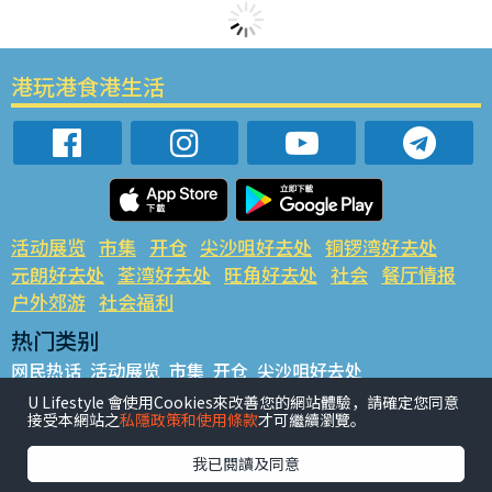
港玩港食港生活
活动展览
市集
开仓
尖沙咀好去处
铜锣湾好去处
元朗好去处
荃湾好去处
旺角好去处
社会
餐厅情报
户外郊游
社会福利
热门类别
网民热话
活动展览
市集
开仓
尖沙咀好去处
铜锣湾好去处
元朗好去处
荃湾好去处
旺角好去处
社会
U Lifestyle 會使用Cookies來改善您的網站體驗，請確定您同意
接受本網站之
私隱政策和使用條款
才可繼續瀏覽。
餐厅情报
户外郊游
热门标签
我已閱讀及同意
#UGO揾好去处
#人气活动推介
#美食社群热话