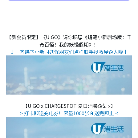
【新会员限定】《U GO》请你睇👹《蜡笔小新剧场版：千
奇百怪！我的妖怪假期》！
↓一齐睇下小新同妖怪朋友们点样联手拯救屋企人啦↓
【U GO x CHARGESPOT 夏日消暑企划⚡】
> 打卡即送充电券！限量1000张🔋送完即止 <