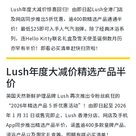
Lush年度大减价惊喜回归！由即日起Lush全港门店
及网店同步推出5折优惠，逾400款精选产品通通半
价！最低$25即可入手人气汽泡弹。除了经典沐浴系
列，连Hello Kitty联名礼盒及雪天使圣诞倒数月历
亦罕有半价！即看必买清单赶快扫货啦！
Lush年度大减价精选产品半
价
英国天然新鲜护理品牌 Lush 再次推出令粉丝疯狂的
“2026年精选产品 5 折优惠活动”！由即日起至 2026
年 1 月 31 日或售完即止，Lush 香港分店、网店及手机
App同步推出精选产品半价，涵盖逾400多款皇牌产品、
浸浴产品以及限定礼盒等。即睇有咩必买清单！