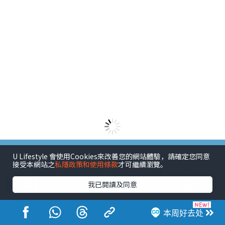
港玩港食港生活
U Lifestyle 會使用Cookies來改善您的網站體驗，請確定您同意
接受本網站之
私隱政策和使用條款
才可繼續瀏覽。
我已閱讀及同意
本周好去处