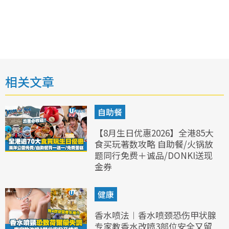
相关文章
自助餐
【8月生日优惠2026】全港85大
食买玩著数攻略 自助餐/火锅放
题同行免费＋诚品/DONKI送现
金券
健康
香水喷法︱香水喷颈恐伤甲状腺
专家教香水改喷3部位安全又留