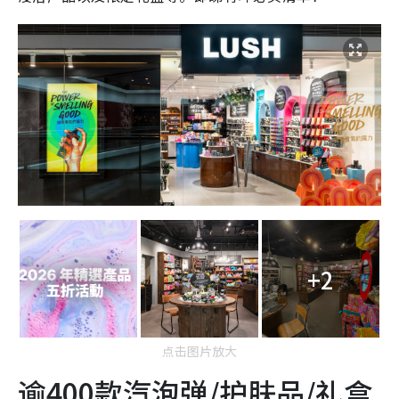
+2
点击图片放大
逾400款汽泡弹/护肤品/礼盒