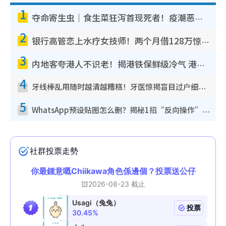
1
夺命寄生虫｜食生菜狂泻首现死者！疫潮恶化录1.8万宗病例 揭洗菜3大谬误
2
银行高管恋上水疗女技师！两个月借128万惊觉“沉船”沉落火海 揭背后疑似邪教操控卖淫
3
内地客夸港人不识老！揭港铁保鲜级冷气 港人求放过：别投诉
4
牙线棒乱用随时越清越糟糕！牙医惊揭盲目过户细菌恐致蛀牙：这种才是日常真保养
5
WhatsApp预设贴图怎么删？揭秘1招“反向操作”还原简洁界面 附3步实测教程