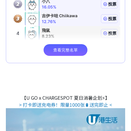
【U GO x CHARGESPOT 夏日消暑企划⚡】
> 打卡即送充电券！限量1000张🔋送完即止 <