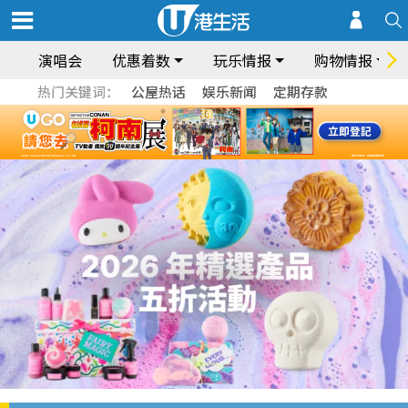
演唱会
优惠着数
玩乐情报
购物情报
热门关键词：
公屋热话
娱乐新闻
定期存款