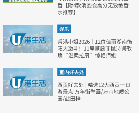
香【附4款消委会高分无致敏香
水推荐】
娱乐
香港小姐2026｜12位佳丽湖南衡
阳大激斗！11号颜懿菲抛诗词歌
赋“温柔拉扇”惊艳师姐
室内好去处
西贡好去处 | 精选12大西贡一日
游景点 万年街壁画/万宜地质公
园/盐田梓