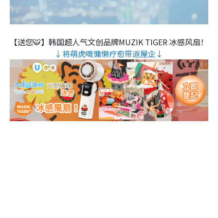
【送您🐯】韩国超人气文创品牌MUZIK TIGER 冰感风扇！
↓将萌虎嘅慵懒疗愈带返屋企↓