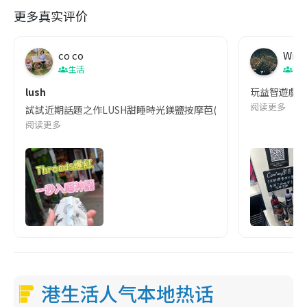
更多真实评价
co co
Wing
生活
著
lush
玩益智遊戲～
阅读更多
試試近期話題之作LUSH甜睡時光鎂鹽按摩芭(Deep Sleep
阅读更多
港生活人气本地热话