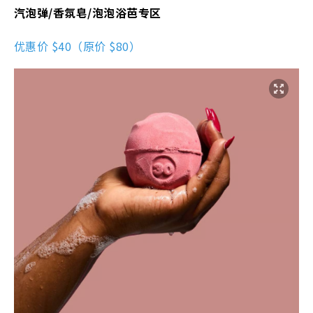
汽泡弹
/香氛皂/泡泡浴芭专区
优惠价 $40（原价 $80）