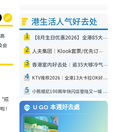
港生活人气好去处
1
米高
【8月生日优惠2026】全港85大食买玩著数攻略 自助餐/火锅放题同行免费＋诚品/DONKI送现金券
及会
2
人夫集团｜Klook套票/优先订票/公开售票抢票攻略！附票价.购票连结.场地座位表
3
香港室内好去处︱逾35大够冷气室内好去处推荐 室内活动免费避雨无惧下雨
4
KTV推荐2026︱全港13大卡拉OK好去处！最低36元起 日语歌都有！(附地址+收费详情)
5
小熊维尼100周年快闪店登陆又一城 重现百亩森林经典场景／独家限定盲盒登场／专属DIY香水
“招
U GO 本週好去處
卡啦！