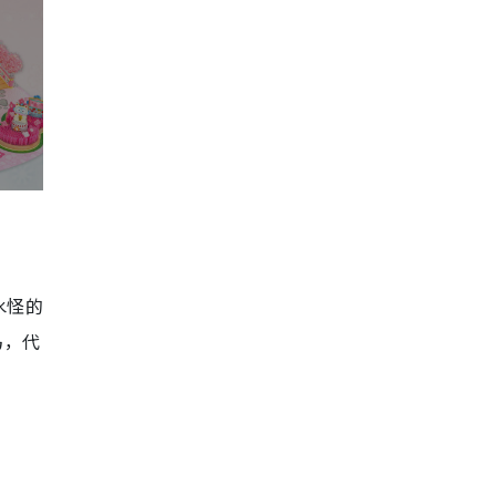
水怪的
马，代