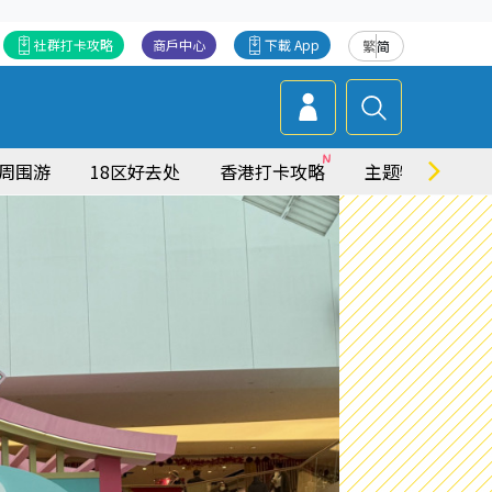
社群打卡攻略
商戶中心
下載 App
繁
简
周围游
18区好去处
香港打卡攻略
主题特集