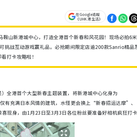
在Google追蹤
《UHK 港生活》
陆马鞍山新港城中心，打造全港首个新春和风花园！现场必拍6
挑战互动游戏赢礼品。必抢期间限定店逾200款Sanrio精品
即看打卡攻略啦！
ON（水怪）全港首个大型新春主题装置，将新港城中心化身为
场不仅有充满日本风情的建筑，水怪更会换上“新春招运达摩”、
喜现身，由1月23日至3月3日各位粉丝要准备好相机疯狂打