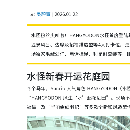
文:
吳穎寶
2026.01.22
水怪粉丝尖叫啦！HANGYODON水怪首度登
温泉风吕、达摩及招福猫造型等4大打卡位，更可
场独家毛绒公仔、电话挂绳、利是封套装等，
水怪新春开运花庭园
今个马年，Sanrio 人气角色 HANGYOD
“HANGYODON 风生‘水’起花庭园”。现
福猫”及“华丽金线羽织”等多款全新和风造型惊