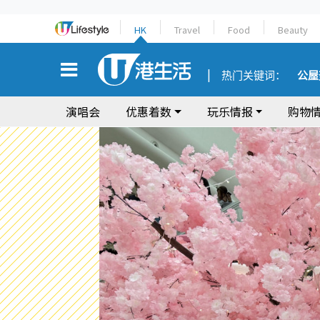
HK
Travel
Food
Beauty
热门关键词：
公屋
演唱会
优惠着数
玩乐情报
购物