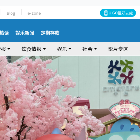
Blog
e-zone
U GO搵好去處
热话
娱乐新闻
定期存款
情报
饮食情报
娱乐
社会
影片专区