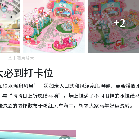
+2
点击图片放大
大必到打卡位
 如鱼得水温泉风吕”，犹如走入日式和风温泉般温馨，更会播放
”与“睛睛日上祈愿绘马墙”，墙上挂满了不同眼神的水怪绘
猫造型的装饰散布于粉红风车海中，祈求大家马年好运流转。