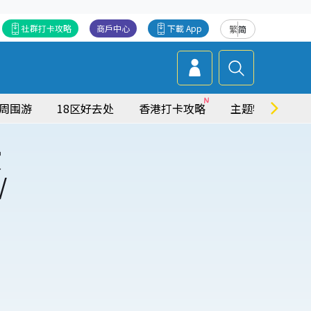
社群打卡攻略
商戶中心
下載 App
繁
简
周围游
18区好去处
香港打卡攻略
主题特集
演
/