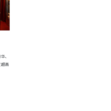
德华、
度超高