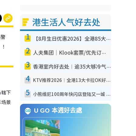
港生活人气好去处
1
典警
【8月生日优惠2026】全港85大食买玩著数攻略 自助餐/火锅放题同行免费＋诚品/DONKI送现金券
”！
2
人夫集团｜Klook套票/优先订票/公开售票抢票攻略！附票价.购票连结.场地座位表
3
香港室内好去处︱逾35大够冷气室内好去处推荐 室内活动免费避雨无惧下雨
4
KTV推荐2026︱全港13大卡拉OK好去处！最低36元起 日语歌都有！(附地址+收费详情)
5
局辖下
小熊维尼100周年快闪店登陆又一城 重现百亩森林经典场景／独家限定盲盒登场／专属DIY香水
影场景
U GO 本週好去處