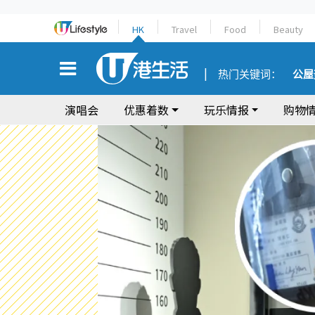
HK
Travel
Food
Beauty
热门关键词：
公屋
演唱会
优惠着数
玩乐情报
购物