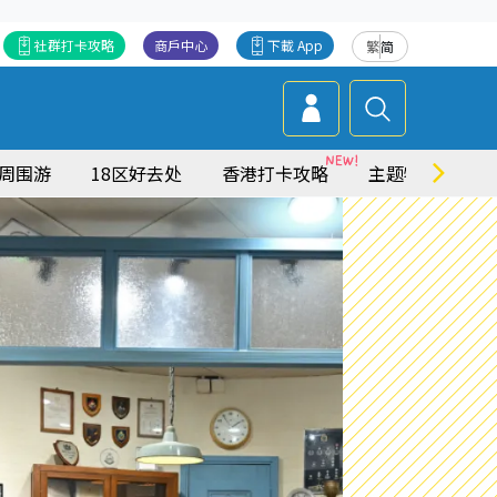
社群打卡攻略
商戶中心
下載 App
繁
简
周围游
18区好去处
香港打卡攻略
主题特集