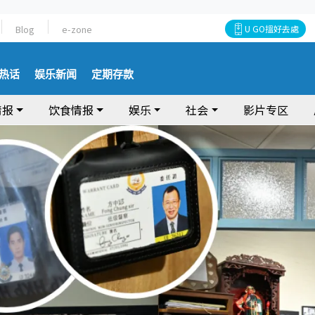
Blog
e-zone
U GO搵好去處
热话
娱乐新闻
定期存款
情报
饮食情报
娱乐
社会
影片专区