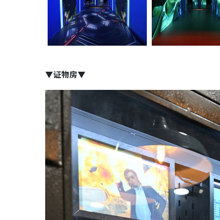
▼证物房▼