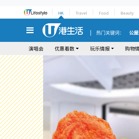
HK
Travel
Food
Beauty
热门关键词：
公屋
演唱会
优惠着数
玩乐情报
购物