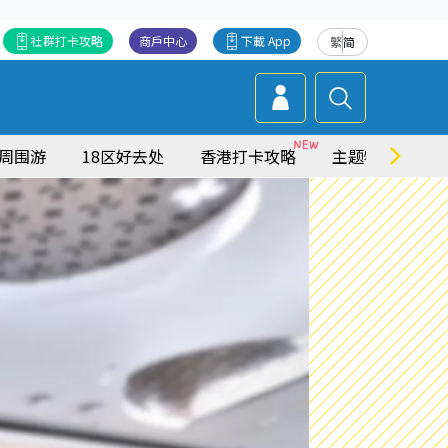
社群打卡攻略
商戶中心
下載 App
繁
简
周围游
18区好去处
香港打卡攻略
主题特集