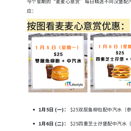
今个星期的“麦麦心意赏”每日精选不同汉堡配汽
应：
按图看麦麦心意赏优惠：
1月5日 (一)：
$25双层鱼柳包配中汽水（参考
1月6日 (二)：
$25四重芝士孖堡配中汽水（参