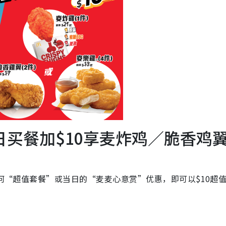
日买餐加$10享麦炸鸡／脆香鸡
任何“超值套餐”或当日的“麦麦心意赏”优惠，即可以$10超