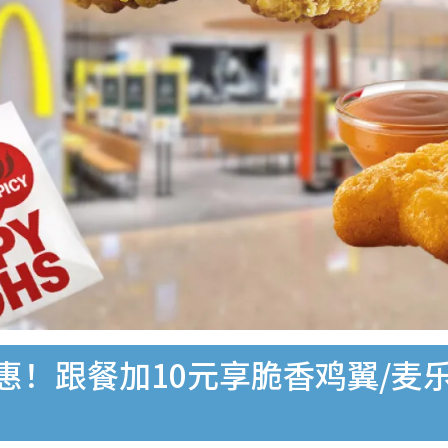
惠！跟餐加10元享脆香鸡翼/麦