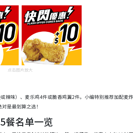
点击图片放大
Q或辣味）、麦乐鸡4件或脆香鸡翼2件。小编特别推荐加配麦
绝对是最划算之选！
25餐名单一览