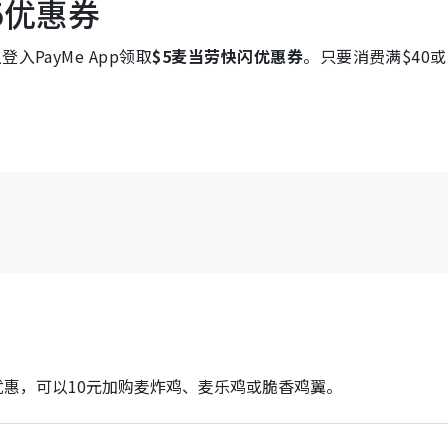
5优惠券
PayMe App领取
$5麦当劳快闪优惠券
。只要消费满$40
优惠，可以10元加购麦炸鸡、麦乐鸡或脆香鸡翼。