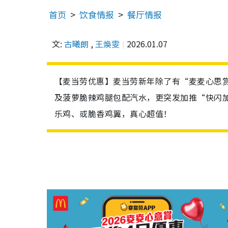
首页
饮食情报
餐厅情报
文:
古曦朗
,
王煥雯
2026.01.07
【麦当劳优惠】麦当劳新年除了有“麦麦心思赏
及菠萝脆辣鸡腿包配汽水，更突发加推“快闪加
乐鸡、或脆香鸡翼，真心超值！