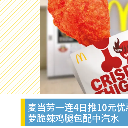
麦当劳一连4日推10元优
萝脆辣鸡腿包配中汽水