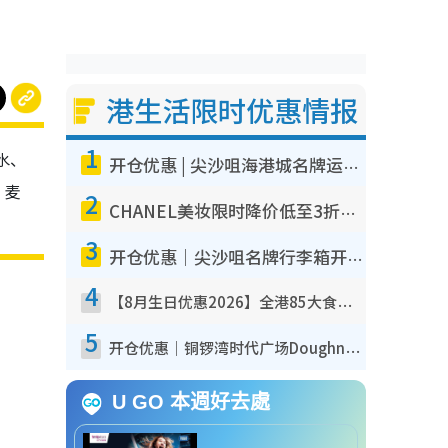
港生活限时优惠情报
1
水、
开仓优惠 | 尖沙咀海港城名牌运动鞋开仓低至1折！On鞋$899起/Joy&Peace鞋履$98起
、麦
2
CHANEL美妆限时降价低至3折！人气粉底/唇膏/精华液低至$275！COCO香水都有平
3
开仓优惠｜尖沙咀名牌行李箱开仓低至4折！一连5日 American Tourister/ace./Hallmark $200起
4
【8月生日优惠2026】全港85大食买玩著数攻略 自助餐/火锅放题同行免费＋诚品/DONKI送现金券
5
开仓优惠｜铜锣湾时代广场Doughnut/Campo Marzio开仓低至1折！背囊、书包、手袋劈价$200起
U GO 本週好去處