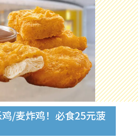
乐鸡/麦炸鸡！必食25元菠