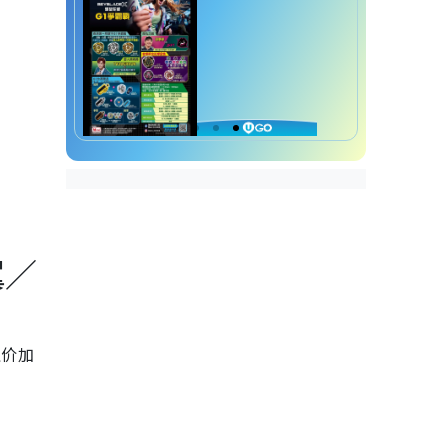
翼／
值价加