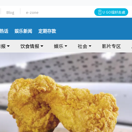
Blog
e-zone
U GO搵好去處
热话
娱乐新闻
定期存款
情报
饮食情报
娱乐
社会
影片专区