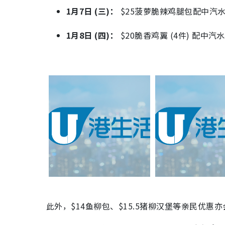
1月7日 (三)：
$25菠萝脆辣鸡腿包配中汽水（
1月8日 (四)：
$20脆香鸡翼 (4件) 配中汽
此外，$14鱼柳包、$15.5猪柳汉堡等亲民优惠