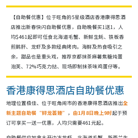
【自助餐优惠】位于旺角的5星级酒店香港康得思酒
店推出新春快闪自助餐优惠，自助晚餐买1送1，人
均$461起即可任食北海道毛蟹、新鲜生蚝、铁板香
煎鹅肝、龙虾及多款经典烤肉。海鲜及热食吸引之
余，甜品也是重头戏，推荐京都抹茶麻薯焦糖炖蛋
泡芙、72%巧克力挞、现场即制抹茶味鸡蛋仔等。
香港康得思酒店自助餐优惠
地理位置极佳、位于旺角闹市的香港康得思酒店推出
全
新主题自助餐“鲟龙荟臻”
，
由1月8日晚上9时
起于预
订可享买一送一优惠，人均只需要461元起。
自助餐供应加拿大开边冻龙虾、北海道毛蟹、新西兰生