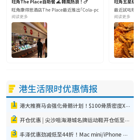
旺角The Place自助餐 🌊 韓風熱浪！🍗
旺角五星級自
旺角康得思酒店The Place最近推出｢Cola-pop韓流盛夏｣自助
最近試咗旺角C
阅读更多
阅读更多
港生活限时优惠情报
1
港大推赛马会强化骨骼计划！$100骨质密度X光检查 完成免费运动训练送超市礼券！附参加资格
2
开仓优惠 | 尖沙咀海港城名牌运动鞋开仓低至1折！On鞋$899起/Joy&Peace鞋履$98起
3
丰泽优惠劲减低至44折！Mac mini/iPhone 17 Pro大减价！厨房家电$220起