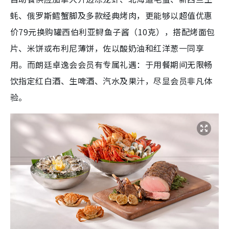
蚝、俄罗斯鳕蟹脚及多款经典烤肉，更能够以超值优惠
价79元换购罐西伯利亚鲟鱼子酱（10克），搭配烤面包
片、米饼或布利尼薄饼，佐以酸奶油和红洋葱一同享
用。而朗廷卓逸会会员有专属礼遇：于用餐期间无限畅
饮指定红白酒、生啤酒、汽水及果汁，尽显会员非凡体
验。