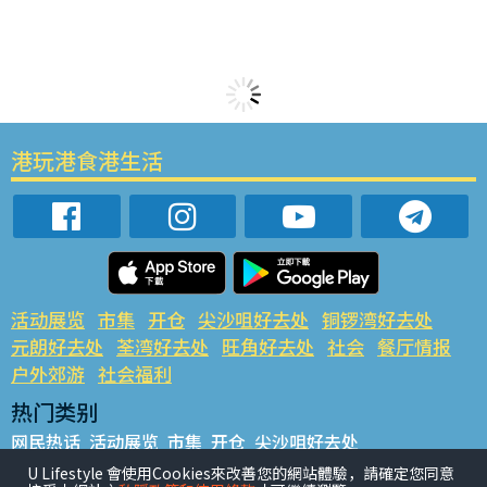
港玩港食港生活
活动展览
市集
开仓
尖沙咀好去处
铜锣湾好去处
元朗好去处
荃湾好去处
旺角好去处
社会
餐厅情报
户外郊游
社会福利
热门类别
网民热话
活动展览
市集
开仓
尖沙咀好去处
铜锣湾好去处
元朗好去处
荃湾好去处
旺角好去处
社会
U Lifestyle 會使用Cookies來改善您的網站體驗，請確定您同意