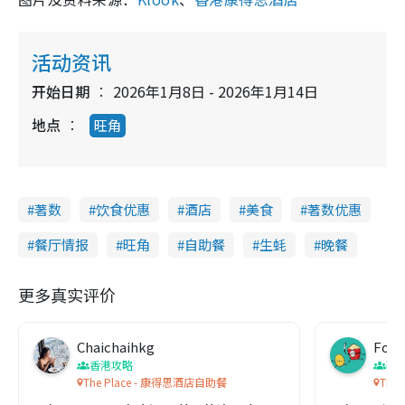
活动资讯
开始日期
2026年1月8日 - 2026年1月14日
地点
旺角
著数
饮食优惠
酒店
美食
著数优惠
餐厅情报
旺角
自助餐
生蚝
晚餐
更多真实评价
Chaichaihkg
Food
香港攻略
著
The Place - 康得思酒店自助餐
The