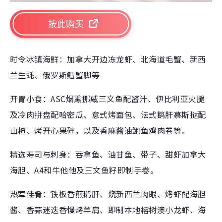
按此购买
时令冰镇海鲜：加拿大开边冻龙虾、北海道毛蟹、新西
兰生蚝、俄罗斯鳕蟹脚等
开胃小食：ASC烟熏挪威三文鱼配酱汁、伊比利亚火腿
及冷肉拼盘配哈密瓜、意式烤面包、法式鹅肝慕斯挞配
山楂、烤开心果碎，以及香麻酱油鲍鱼鸡肉卷等。
精选寿司与刺身：吞拿鱼、油甘鱼、带子、甜虾加拿大
海胆、A4和牛他他及三文鱼籽即制手卷。
热荤佳肴：铁板香煎鹅肝、烧新西兰肉眼、烤虾配海胆
酱、香蒜迷迭香慢烤羊肩、即制本地榕树澳小龙虾、海