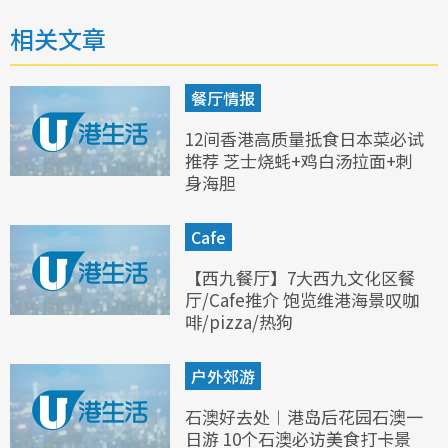
相关文章
餐厅情报
12间香港高质量抵食日本菜必试
推荐 芝士烧蚝+鸡白汤拉面+刺
身海胆
Cafe
【西九餐厅】7大西九文化区餐
厅/Cafe推介 饱览维港海景叹咖
啡/pizza/热狗
户外郊游
石澳好去处︱港岛后花园石澳一
日游 10个石澳必访美食打卡景