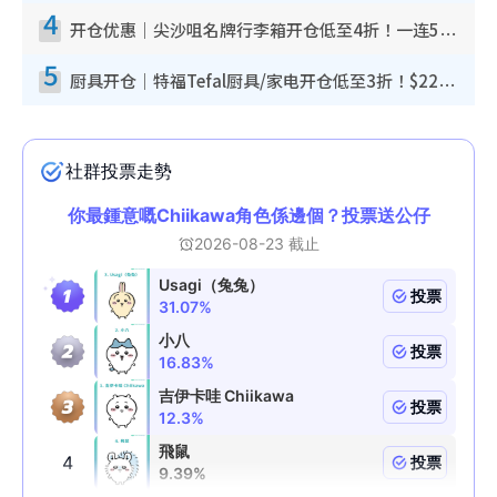
4
开仓优惠｜尖沙咀名牌行李箱开仓低至4折！一连5日 American Tourister/ace./Hallmark $200起
5
厨具开仓｜特福Tefal厨具/家电开仓低至3折！$220起买平底锅/炒锅/汤锅！电饭煲/吸尘器/挂烫机$418起