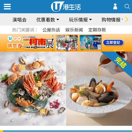
演唱会
优惠着数
玩乐情报
购物情报
热门关键词：
公屋热话
娱乐新闻
定期存款