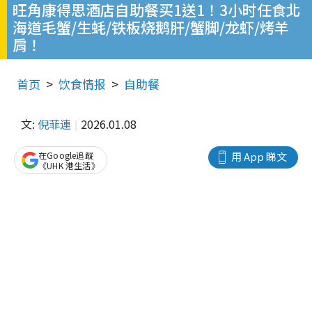
旺角康得思酒店自助餐买1送1！3小时任食北
海道毛蟹/生蚝/铁板烧鹅肝/蟹脚/龙虾/烤羊
肩！
首页
饮食情报
自助餐
文:
倪菲連
2026.01.08
在Google追蹤
用 App 睇文
《UHK 港生活》