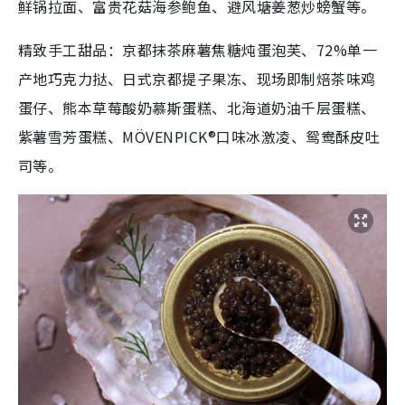
鲜锅拉面、富贵花菇海参鲍鱼、避风塘姜葱炒螃蟹等。
精致手工甜品：京都抹茶麻薯焦糖炖蛋泡芙、72%单一
产地巧克力挞、日式京都提子果冻、现场即制焙茶味鸡
蛋仔、熊本草莓酸奶慕斯蛋糕、北海道奶油千层蛋糕、
紫薯雪芳蛋糕、MÖVENPICK®口味冰激凌、鸳鸯酥皮吐
司等。