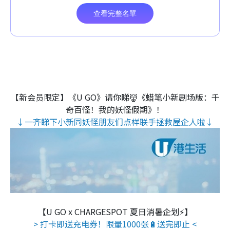
【新会员限定】《U GO》请你睇👹《蜡笔小新剧场版：千
奇百怪！我的妖怪假期》！
↓一齐睇下小新同妖怪朋友们点样联手拯救屋企人啦↓
【U GO x CHARGESPOT 夏日消暑企划⚡】
> 打卡即送充电券！限量1000张🔋送完即止 <