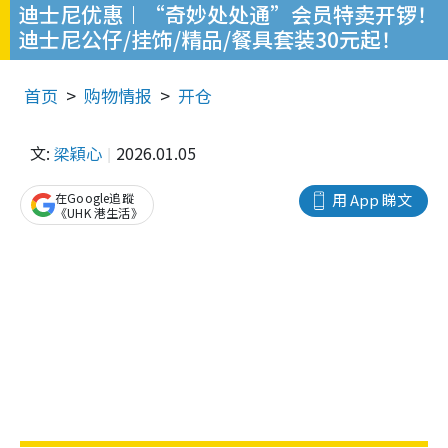
迪士尼优惠︱“奇妙处处通”会员特卖开锣！
迪士尼公仔/挂饰/精品/餐具套装30元起！
首页
购物情报
开仓
文:
梁穎心
2026.01.05
在Google追蹤
用 App 睇文
《UHK 港生活》