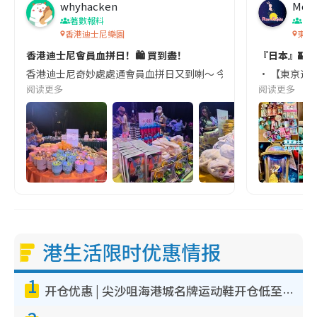
whyhacken
Moon
著數報料
東
香港迪士尼樂園
東京
香港迪士尼會員血拼日！🛍️ 買到盡！
『日本』🏰
香港迪士尼奇妙處處通會員血拼日又到喇～ 今次夏季購物日由9月嘅星
• 【東京迪士
阅读更多
阅读更多
港生活限时优惠情报
1
开仓优惠 | 尖沙咀海港城名牌运动鞋开仓低至1折！On鞋$899起/Joy&Peace鞋履$98起