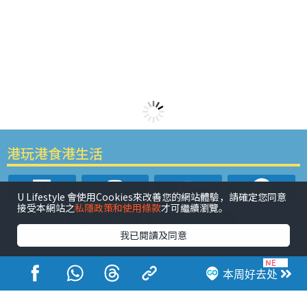
港玩港食港生活
U Lifestyle 會使用Cookies來改善您的網站體驗，請確定您同意
接受本網站之
私隱政策和使用條款
才可繼續瀏覽。
我已閱讀及同意
活动展览
市集
开仓
尖沙咀好去处
铜锣湾好去处
元朗好去处
荃湾好去处
旺角好去处
社会
餐厅情报
本周好去处
户外郊游
社会福利