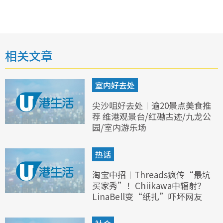
相关文章
室内好去处
尖沙咀好去处︱逾20景点美食推
荐 维港观景台/红磡古迹/九龙公
园/室内游乐场
热话
淘宝中招︱Threads疯传“最坑
买家秀”！Chiikawa中辐射？
LinaBell变“纸扎”吓坏网友