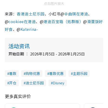
点击图片放大
来源：
香港迪士尼乐园
、小红书@
🍪曲琪在港迪
、
@
cookiee在港迪
、@
港迪百宝箱（拓群版）
@
滑蛋饭好
好食
、@
Katerina-
活动资讯
开始日期
2026年1月5日 - 2026年1月25日
著数
购物优惠
著数优惠
主题乐园
开仓
迪士尼乐园
Disney
更多真实评价