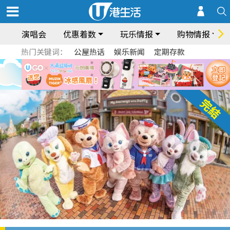
演唱会
优惠着数
玩乐情报
购物情报
热门关键词：
公屋热话
娱乐新闻
定期存款