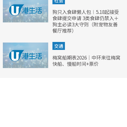
社会
狗只入食肆懒人包︱5.18起接受
食肆提交申请 3类食肆仍禁入＋
狗主必读3大守则（附宠物友善
餐厅推荐）
交通
梅窝船期表2026｜中环来往梅窝
快船、慢船时间+票价