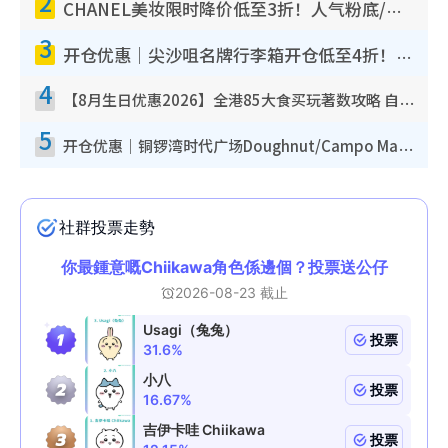
2
CHANEL美妆限时降价低至3折！人气粉底/唇膏/精华液低至$275！COCO香水都有平
3
开仓优惠｜尖沙咀名牌行李箱开仓低至4折！一连5日 American Tourister/ace./Hallmark $200起
4
【8月生日优惠2026】全港85大食买玩著数攻略 自助餐/火锅放题同行免费＋诚品/DONKI送现金券
5
开仓优惠｜铜锣湾时代广场Doughnut/Campo Marzio开仓低至1折！背囊、书包、手袋劈价$200起