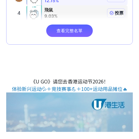
《U GO》请您去香港运动节2026！
体验新兴运动💦＋竞技赛事💪＋100+运动用品摊位🔥