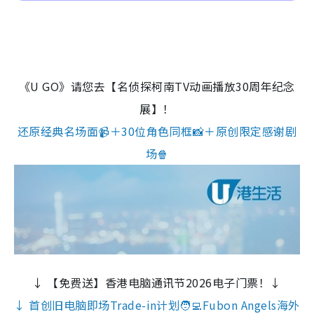
《U GO》请您去【名侦探柯南TV动画播放30周年纪念
展】！
还原经典名场面📹＋30位角色同框📸＋原创限定感谢剧
场🍿
↓ 【免费送】香港电脑通讯节2026电子门票！↓
↓ 首创旧电脑即场Trade-in计划🧑‍💻Fubon Angels海外