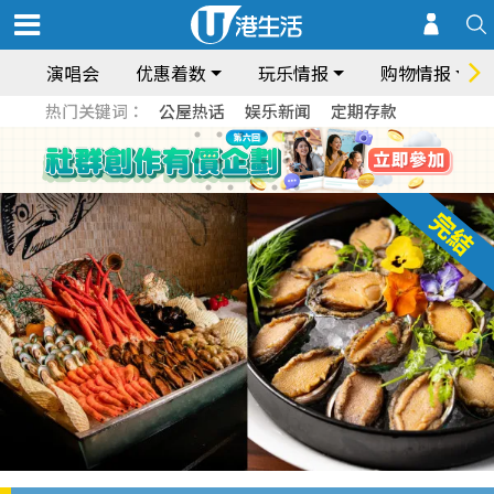
演唱会
优惠着数
玩乐情报
购物情报
热门关键词：
公屋热话
娱乐新闻
定期存款