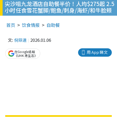
尖沙咀九龙酒店自助餐半价！人均$275起 2.5
小时任食雪花蟹脚/鲍鱼/刺身/海虾/和牛脸颊
首页
饮食情报
自助餐
文:
倪菲連
2026.01.06
在Google追蹤
用 App 睇文
《UHK 港生活》