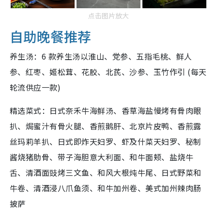
点击图片放大
自助晚餐推荐
养生汤：6 款养生汤以淮山、党参、五指毛桃、鲜人
参、红枣、姬松茸、花胶、北芪、沙参、玉竹作引 (每天
轮流供应一款)
精选菜式：日式奈禾牛海鲜汤、香草海盐慢烤有骨肉眼
扒、焗蜜汁有骨火腿、香煎鹅肝、北京片皮鸭、香煎露
丝玛莉羊扒、日式即炸天妇罗、虾及什菜天妇罗、秘制
酱烧猪肋骨、带子海胆意大利面、和牛面颊、盐烧牛
舌、清酒面豉烤三文鱼、和风大根炖牛尾、日式野菜和
牛卷、清酒浸八爪鱼须、和牛加州卷、美式加州辣肉肠
披萨