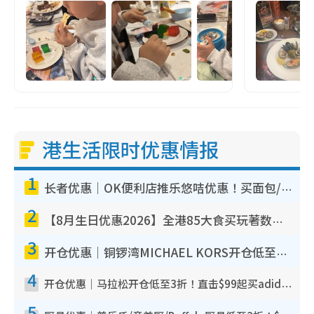
港生活限时优惠情报
1
长者优惠｜OK便利店推乐悠咭优惠！买面包/牛奶/保健品拍卡即减
2
【8月生日优惠2026】全港85大食买玩著数攻略 自助餐/火锅放题同行免费＋诚品/DONKI送现金券
3
开仓优惠｜铜锣湾MICHAEL KORS开仓低至17折！直击$500起买手袋/钱包/鞋款 必买经典Jet Set系列
4
开仓优惠｜马拉松开仓低至3折！直击$99起买adidas／New Balance／Puma鞋款 STANLEY保温杯劈价至$119起
5