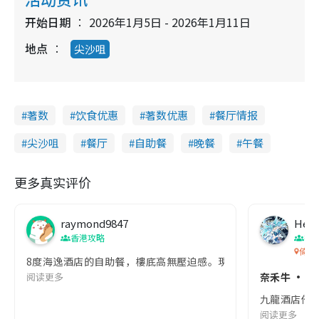
开始日期
2026年1月5日 - 2026年1月11日
地点
尖沙咀
著数
饮食优惠
著数优惠
餐厅情报
尖沙咀
餐厅
自助餐
晚餐
午餐
更多真实评价
raymond9847
Hein
香港攻略
擦
倚窗
8度海逸酒店的自助餐，樓底高無壓迫感。現時主打「蟹皇．海鮮交響
阅读更多
奈禾牛 · 
九龍酒店倚窗
阅读更多