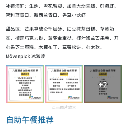
冰镇海鲜：生蚝、雪花蟹脚、加拿大翡翠螺、鲜海虾、
智利蓝青口、新西兰青口、香草小龙虾
甜品区：芒果拿破仑千层酥、红豆抹茶蛋糕、草莓奶
冻、榴莲巧克力挞、菠萝金宝挞、椰汁班兰芒果卷、开
心果芝士蛋糕、木糠布丁、草莓松饼、心太软、
Mövenpick 冰激凌
+2
点击图片放大
自助午餐推荐