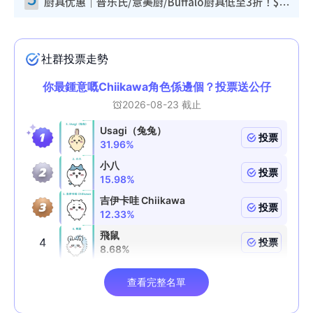
厨具优惠｜普乐氏/意美厨/Buffalo厨具低至3折！$89起买煎锅/炒锅/个人锅 同场小家电激减至$99起