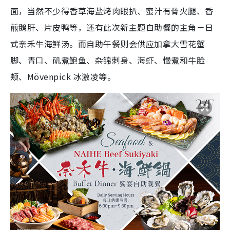
面，当然不少得香草海盐烤肉眼扒、蜜汁有骨火腿、香
煎鹅肝、片皮鸭等，还有此次新主题自助餐的主角－日
式奈禾牛海鲜汤。而自助午餐则会供应加拿大雪花蟹
脚、青口、矶煮鲍鱼、杂锦刺身、海虾、慢煮和牛脸
颊、Mövenpick 冰激凌等。