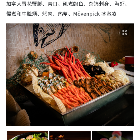
加拿大雪花蟹脚、青口、矶煮鲍鱼、杂锦刺身、海虾、
慢煮和牛脸颊、烤肉、热荤、Mövenpick 冰激凌