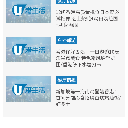
餐厅情报
12间香港高质量抵食日本菜必
试推荐 芝士烧蚝+鸡白汤拉面
+刺身海胆
户外郊游
香港仔好去处︱一日游逾10玩
乐景点美食 特色避风塘游览
团/香港仔下水塘打卡
餐厅情报
新加坡第一海南鸡登陆香港！
首间分店必食招牌白切鸡油饭/
虾多士