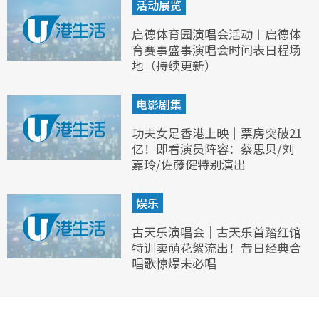
活动展览
启德体育园演唱会活动︱启德体
育赛事盛事演唱会时间表日程场
地（持续更新）
电影剧集
功夫女足香港上映｜票房突破21
亿！即看演员阵容：蔡思贝/刘
嘉玲/佐藤健特别演出
娱乐
古天乐演唱会｜古天乐首踏红馆
特训卖萌花絮流出！昔日经典合
唱歌惊爆未必唱