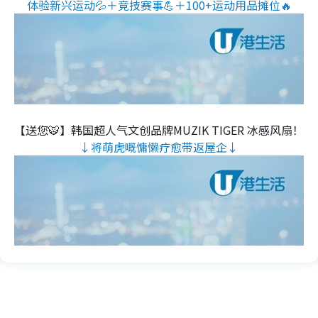
体验新兴运动💦＋竞技赛事💪＋100+运动用品摊位🔥
【送您🐯】韩国超人气文创品牌MUZIK TIGER 冰感风扇！
↓将萌虎嘅慵懒疗愈带返屋企↓