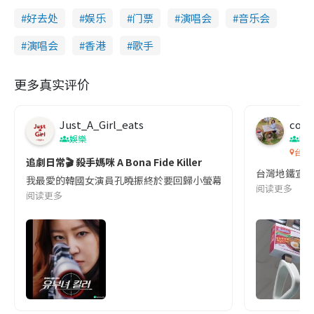
好去处
娱乐
门票
演唱会
音乐会
演唱会
香港
歌手
更多真实评价
Just_A_Girl_eats
co c
娛樂
吹
台灣
追劇日常🎬 殺手媽咪 A Bona Fide Killer
台灣地鐵宣
我最愛的韓國女演員孔曉振終於要回歸小螢幕啦!這次的劇本改編自同名
阅读更多
阅读更多