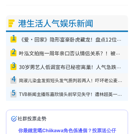
港生活人气娱乐新闻
1
《爱·回家》隐形富豪卧虎藏龙！盘点12位财气逼人的有钱艺人：这位美女3亿身家不愁做
2
叶泓文拍拖一周年亲口否认情侣关系？！被质疑感情造假竟称GM“普通同事”
3
30岁男艺人低调宣布已秘密离巢！人气急跌变失踪人口：“这几年过得并不容易”
4
简淑儿染金发剪短头发气质判若两人！吓坏老公麦大力都认不出：“你做什么？”
5
TVB新闻主播陈嘉欣镜头前罕见失守！遭林超英一句话突袭吓坏当场大笑