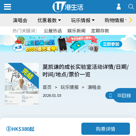
演唱会
优惠着数
玩乐情报
购物情报
热门关键词：
公屋热话
娱乐新闻
定期存款
莫凯谦的成长实验室活动详情/日期/
时间/地点/票价一览
首页
玩乐情报
演唱会
目錄
2026.01.03
用App睇
购票详情
HK$380起