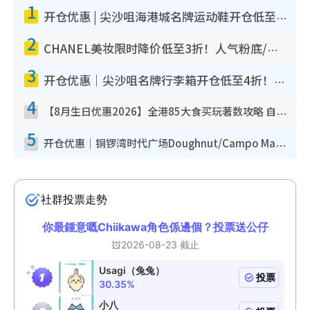
1
开仓优惠 | 尖沙咀海港城名牌运动鞋开仓低至1折！On鞋$899起/Joy&Peace鞋履$98起
2
CHANEL美妆限时降价低至3折！人气粉底/唇膏/精华液低至$275！COCO香水都有平
3
开仓优惠｜尖沙咀名牌行李箱开仓低至4折！一连5日 American Tourister/ace./Hallmark $200起
4
【8月生日优惠2026】全港85大食买玩著数攻略 自助餐/火锅放题同行免费＋诚品/DONKI送现金券
5
开仓优惠｜铜锣湾时代广场Doughnut/Campo Marzio开仓低至1折！背囊、书包、手袋劈价$200起