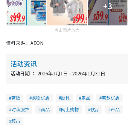
+3
点击图片放大
资料来源：AEON
活动资讯
活动日期
2026年1月1日 - 2026年1月31日
著数
购物优惠
厨具
家品
著数优惠
时装服饰
商品
网上购物
饮品
产品
超市