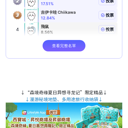
↓“森境奇缘夏日异想寻龙记”限定精品↓
↓漫游秘境地垫、多用途旅行收纳袋↓