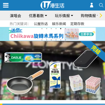
演唱会
优惠着数
玩乐情报
购物情报
热门关键词：
公屋热话
娱乐新闻
定期存款