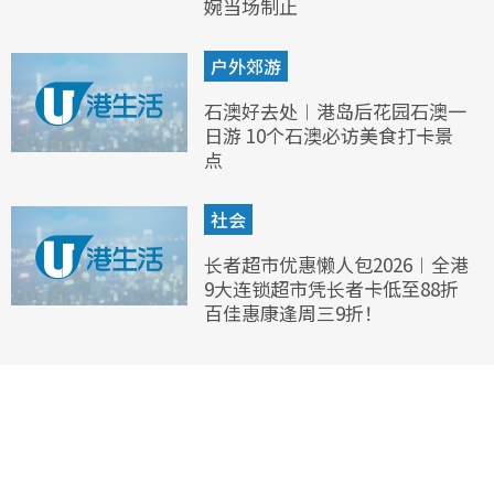
婉当场制止
户外郊游
石澳好去处︱港岛后花园石澳一
日游 10个石澳必访美食打卡景
点
社会
长者超市优惠懒人包2026︱全港
9大连锁超市凭长者卡低至88折
百佳惠康逢周三9折！