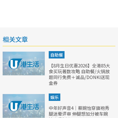
相关文章
自助餐
【8月生日优惠2026】全港85大
食买玩著数攻略 自助餐/火锅放
题同行免费＋诚品/DONKI送现
金券
娱乐
中年好声音4｜蔡婉怡穿旗袍秀
腿迷晕评审 伸腿想加分被车婉