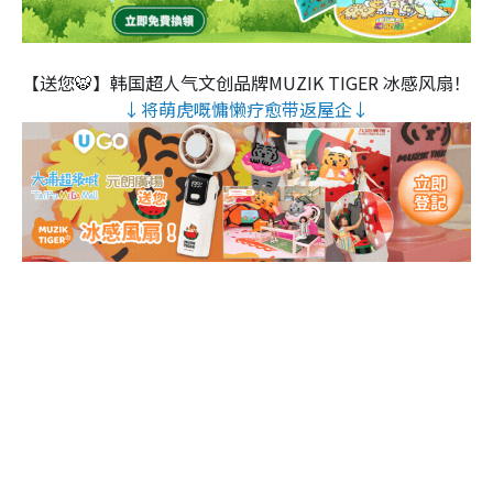
【送您🐯】韩国超人气文创品牌MUZIK TIGER 冰感风扇！
↓将萌虎嘅慵懒疗愈带返屋企↓