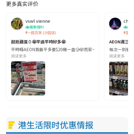
更多真实评价
vswl vienne
char
著數報料
著
一田百貨 (沙田店)
荃灣
超抵雞蛋🥚🤩平過平時好多🤩
AEON週三
平時喺AEON買最平多要$20幾一盒🥲🫣而家一田做緊優惠唔使$20就有一
每次一到星期
阅读更多
阅读更多
港生活限时优惠情报