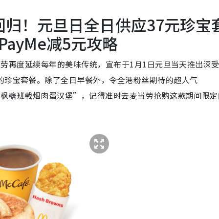
突发回归！元旦日全日供应37元珍宝
ayMe减5元攻略
香港麦当劳再度延续每年的美味传统，宣布于1月1日元旦当天推出深
值的珍宝套餐。除了全日早餐外，令全港粉丝期待的超人气
新成员“枫糖班戟烟肉蛋汉堡”，记得准时去麦当劳抢购这款期间限定