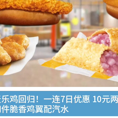
乐鸡回归！一连7日优惠 10元
四件脆香鸡翼配汽水