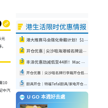
港生活限时优惠情报
1
5元
港大推赛马会强化骨骼计划！$100骨质密度X光检查 完成免费运动训练送超市礼券！附参加资格
等。
2
开仓优惠 | 尖沙咀海港城名牌运动鞋开仓低至1折！On鞋$899起/Joy&Peace鞋履$98起
3
丰泽优惠劲减低至44折！Mac mini/iPhone 17 Pro大减价！厨房家电$220起
4
开仓优惠｜尖沙咀名牌行李箱开仓低至4折！一连5日 American Tourister/ace./Hallmark $200起
5
需10
厨具开仓｜特福Tefal厨具/家电开仓低至3折！$220起买平底锅/炒锅/汤锅！电饭煲/吸尘器/挂烫机$418起
配中汽
U GO 本週好去處