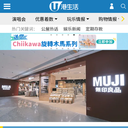
演唱会
优惠着数
玩乐情报
购物情报
热门关键词：
公屋热话
娱乐新闻
定期存款