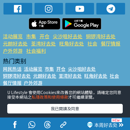
活动展览
市集
开仓
尖沙咀好去处
铜锣湾好去处
元朗好去处
荃湾好去处
旺角好去处
社会
餐厅情报
户外郊游
社会福利
热门类别
网民热话
活动展览
市集
开仓
尖沙咀好去处
铜锣湾好去处
元朗好去处
荃湾好去处
旺角好去处
社会
餐厅情报
户外郊游
热门标签
U Lifestyle 會使用Cookies來改善您的網站體驗，請確定您同意
接受本網站之
私隱政策和使用條款
才可繼續瀏覽。
#UGO揾好去处
#人气活动推介
#美食社群热话
#亲子玩乐好去处
#ULifestyle应用程式
#限时抢
我已閱讀及同意
#UJetso礼物放送
#ULifestyle商户中心
#著数
#网络热话
本周好去处
香港经济日报版权所有©2026