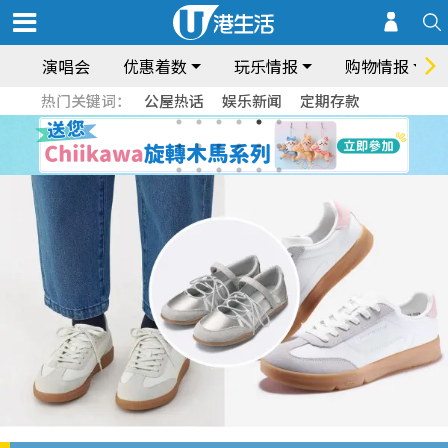
演唱会
优惠着数
玩乐情报
购物情报
热门关键词：
公屋热话
娱乐新闻
定期存款