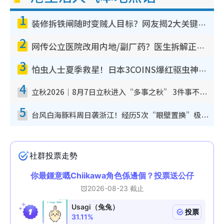
1
装修拆铁闸随时变贼人目标？网友揭2大关键用途：装新款等于白装？附新旧铁闸分别
2
网传公立医院改用内地/副厂药？医生拆解正副厂分别，揭4类人换药随时出事
3
怕虫人士夏季救星！日本3COINS爆红驱虫神器$45起 1招“全程免触碰”轻松搞定小强
4
立秋2026｜8月7日立秋进入“多事之秋” 3件事不可做！专家教6招开运 清杂物／钱包纳气接好运
5
台风白海豚料周日袭浙江！经历5次“眼壁置换”极罕见 成登陆内地最长途台风