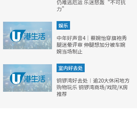
仍难逃厄运 乐迷怒轰“不可抗
力”
娱乐
中年好声音4｜蔡婉怡穿旗袍秀
腿迷晕评审 伸腿想加分被车婉
婉当场制止
室内好去处
铜锣湾好去处︱逾20大休闲地方
购物玩乐 铜锣湾商场/戏院/K房
推荐