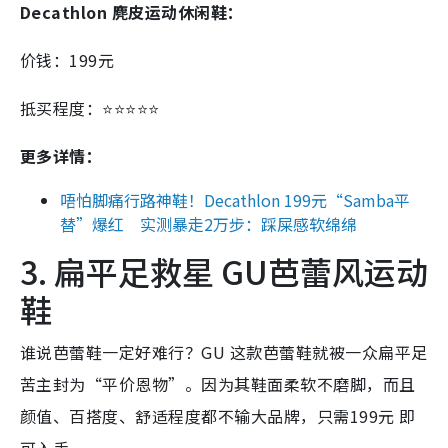
Decathlon 麂皮运动休闲鞋：
价钱：199元
抵买程度：⭐⭐⭐⭐⭐
更多详情：
唔怕脚痛行路神鞋！Decathlon 199元“Samba平
替”爆红 实测暴走2万步：踩屎感软绵绵
3. 扁平足救星 GU芭蕾风运动
鞋
谁说芭蕾鞋一定好难行？GU 这款芭蕾鞋就被一众扁平足
苦主封为“平价恩物”。因为其鞋面柔软不磨脚，而且
颜值、百搭度、舒适程度都不输大品牌，只需199元 即
可入手。