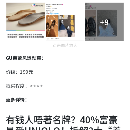
+9
点击图片放大
GU芭蕾风运动鞋：
价钱：199元
抵买程度：⭐⭐⭐⭐
更多详情：
有钱人唔著名牌？40%富豪