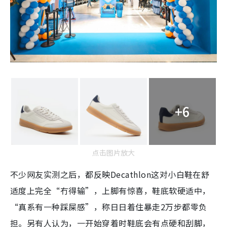
+6
点击图片放大
不少网友实测之后，都反映Decathlon这对小白鞋在舒
适度上完全“冇得输”，上脚有惊喜，鞋底软硬适中，
“真系有一种踩屎感”，称日日着住暴走2万步都零负
担。另有人认为，一开始穿着时鞋底会有点硬和刮脚，