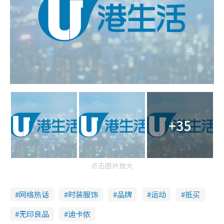
+35
点击图片放大
网络热话
时装服饰
品牌
运动
抵买
无印良品
迪卡侬