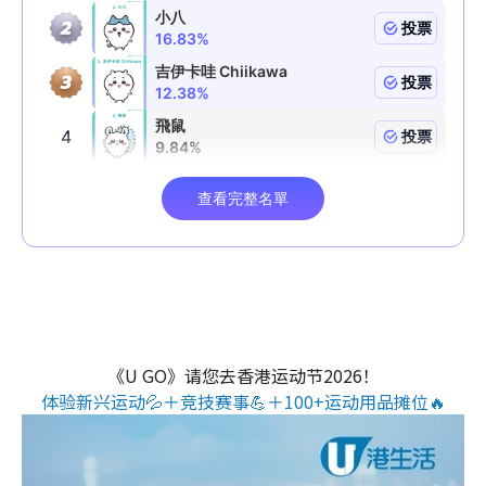
《U GO》请您去香港运动节2026！
体验新兴运动💦＋竞技赛事💪＋100+运动用品摊位🔥