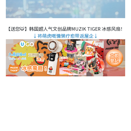
【送您🐯】韩国超人气文创品牌MUZIK TIGER 冰感风扇！
↓将萌虎嘅慵懒疗愈带返屋企↓