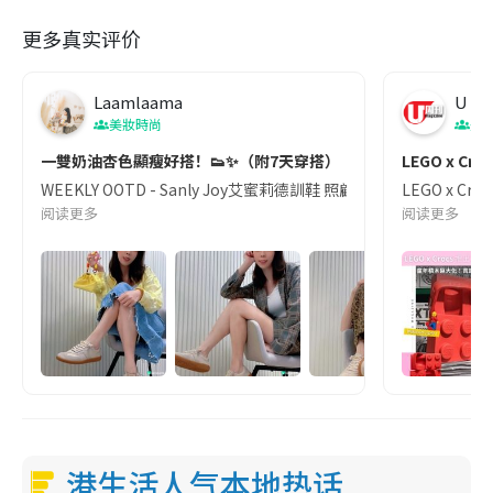
更多真实评价
Laamlaama
U Ma
美妝時尚
美
一雙奶油杏色顯瘦好搭！👟✨（附7天穿搭）
LEGO x 
WEEKLY OOTD - Sanly Joy艾蜜莉德訓鞋 照顧小孩的生活節奏
LEGO x 
阅读更多
阅读更多
港生活人气本地热话