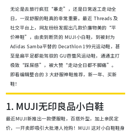
无论是去旅行疯狂“暴走”，还是日常返工走动全
日，一双舒服的鞋真的非常重要。最近 Threads 及
社交平台上，网友纷纷发掘出几款价廉物美的“平
价神鞋”，由卖到断货的 MUJI小白鞋，到被封为
Adidas Samba平替的 Decathlon 199元运动鞋，甚
至是扁平足都能驾驭的 GU芭蕾风运动鞋，通通主打
极致“踩屎感”，被大赞“走动全日都不脚痛”。
即看编辑整合的 3 大舒服神鞋推荐，新一年、买新
鞋！
1. MUJI无印良品小白鞋
最近MUJI新推出一款便服鞋，百搭外型，加上亲民定
价，一开卖即吸引大批港人抢购！MUJI 这对小白鞋鞋身