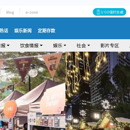
Blog
e-zone
U GO搵好去處
热话
娱乐新闻
定期存款
情报
饮食情报
娱乐
社会
影片专区