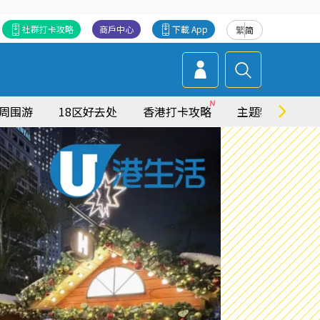
社群打卡攻略
商戶中心
下載 App
繁
简
周围游
18区好去处
香港打卡攻略
主题特集