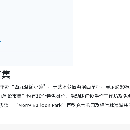
t
 Central
 复古永续圣诞市集
市集
月11日举办“西九圣诞小镇”，于艺术公园海滨西草坪，展示逾60
集
九圣诞市集”约有30个特色摊位，活动期间设手作工作坊及免
。“Merry Balloon Park”巨型充气乐园及轻气球巡游将
市集
lkidrawing圣诞市集