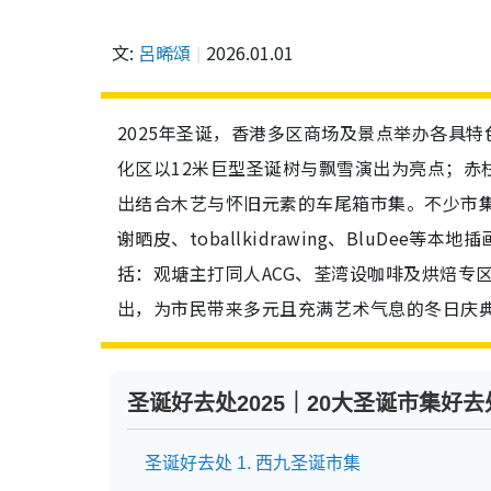
文:
呂晞頌
2026.01.01
2025年圣诞，香港多区商场及景点举办各具
化区以12米巨型圣诞树与飘雪演出为亮点；赤
出结合木艺与怀旧元素的车尾箱市集。不少市集
谢晒皮、toballkidrawing、BluD
括：观塘主打同人ACG、荃湾设咖啡及烘焙专
出，为市民带来多元且充满艺术气息的冬日庆
圣诞好去处2025｜20大圣诞市集好去
圣诞好去处 1. 西九圣诞市集