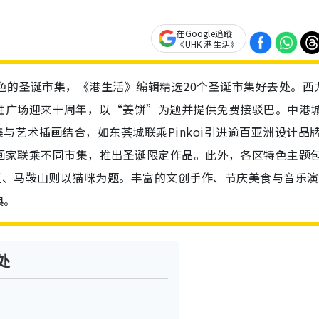
在Google追蹤
《UHK 港生活》
特色的圣诞市集，《港生活》编辑精选20个圣诞市集好去处。西
柱广场迎来十周年，以“姜饼”为题并提供免费接驳巴。中港
与艺术插画结合，如东荟城联乘Pinkoi引进逾百亚洲设计品
ee等本地插画家联乘不同市集，推出圣诞限定作品。此外，各区特色主题
区、马鞍山则以猫咪为题。丰富的文创手作、节庆美食与音乐演
典。
处