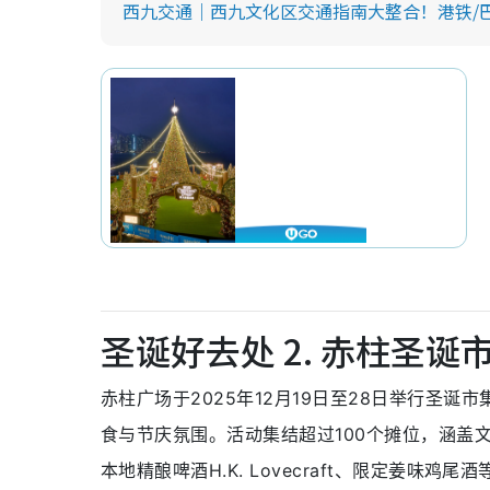
西九交通｜西九文化区交通指南大整合！港铁/巴
圣诞好去处 13. 北角码头圣诞市集
圣诞好去处 14. 北角汇圣诞糖果市集
圣诞好去处 15. 沙田新城市广场圣诞手作市
圣诞好去处 16. 荃新天地圣诞咖啡市集
圣诞好去处 17. 荃湾广场圣诞烘焙市集
圣诞好去处 18. 上水广场圣诞冬日市集
圣诞好去处 19. 马鞍山新港城猫咪圣诞市集
圣诞好去处 2. 赤柱圣诞
圣诞好去处 20. 西沙GO PARK冬日乐园圣
赤柱广场于2025年12月19日至28日举行圣
食与节庆氛围。活动集结超过100个摊位，涵盖
本地精酿啤酒H.K. Lovecraft、限定姜