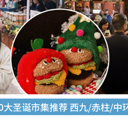
0大圣诞市集推荐 西九/赤柱/中环皇