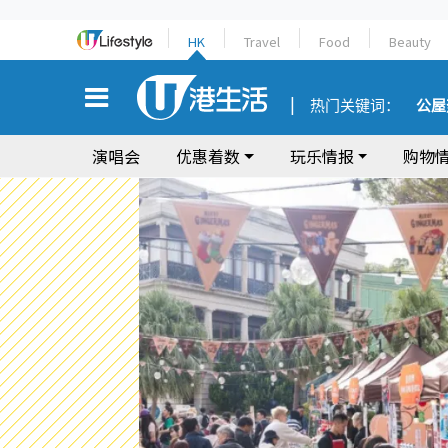
HK
Travel
Food
Beauty
热门关键词：
公屋
演唱会
优惠着数
玩乐情报
购物