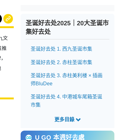
圣诞好去处2025｜20大圣诞市
集好去处
九文
城推
圣诞好去处 1. 西九圣诞市集
牌，
圣诞好去处 2. 赤柱圣诞市集
包
圣诞好去处 3. 赤柱美利楼 × 插画
师BluDee
圣诞好去处 4. 中港城车尾箱圣诞
市集
圣诞好去处 5. K11 MUSEA
Christmas Market
U GO 本週好去處
圣诞好去处 6. 皇后像广场