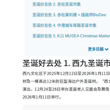
圣诞好去处 2. 赤柱圣诞市集
圣诞好去处 3. 赤柱美利楼 × 插画师BluDee
圣诞好去处 4. 中港城车尾箱圣诞市集
圣诞好去处 5. K11 MUSEA Christmas Marke
圣诞好去处 6. 皇后像广场 Christmas Market in
圣诞好去处 7. 中环街市 x Old But Gold
圣诞好去处 1. 西九圣诞
圣诞好去处 8. 愉景湾意式圣诞露天市集
西九文化区于2025年12月12日至2026年1
圣诞好去处 9. 东荟城Pinkoi 亚洲文创圣诞市
树及一棵高达12米的巨型海边户外圣诞树。“西
演出，12月24至26日举办圣诞老人见面会及飘雪表演
圣诞好去处 10. 白纸市集×插画家谢晒皮圣诞
2026年1月11日举行。
圣诞好去处 11. 启德 AIRSIDE × 插画家tobal
圣诞好去处 12. 观塘海滨圣诞同人市集