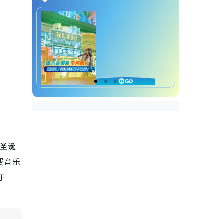
Christmas Market in Central
圣诞好去处 7. 中环街市 x Old But
Gold 复古永续圣诞市集
圣诞好去处 8. 愉景湾意式圣诞露
天市集
圣诞好去处 9. 东荟城Pinkoi 亚洲
文创圣诞市集
圣诞好去处 10. 白纸市集×插画家
棵圣诞
谢晒皮圣诞市集
费音乐
圣诞好去处 11. 启德 AIRSIDE ×
于
插画家toballkidrawing圣诞市集
圣诞好去处 12. 观塘海滨圣诞同
人市集