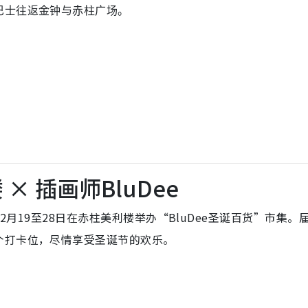
巴士往返金钟与赤柱广场。
× 插画师BluDee
025年12月19至28日在赤柱美利楼举办“BluDee圣诞百货”市集。
个打卡位，尽情享受圣诞节的欢乐。