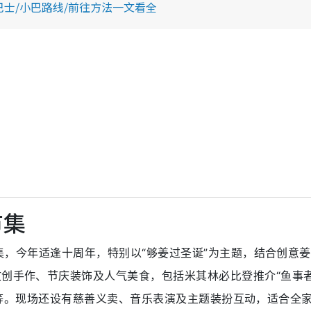
士/小巴路线/前往方法一文看全
集
市集
诞市集
诞市集，今年适逢十周年，特别以“够姜过圣诞”为主题，结合创意
文创手作、节庆装饰及人气美食，包括米其林必比登推介“鱼事者
味鸡尾酒等。现场还设有慈善义卖、音乐表演及主题装扮互动，适合全