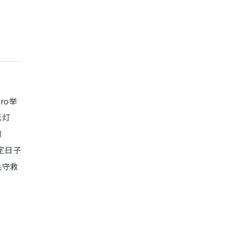
ro举
诞灯
的
定日子
毛守救