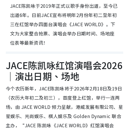
JACE陈凯咏于2019年正式以歌手身份出道，至今已
出道6年。日前JACE宣布将明年2月份年初二至年初
三在红馆举办四面台演唱会《JACE WORLD》。下
文为大家整合抢票、演唱会举办日期时间、场地座
位表等最新资讯！
JACE陈凯咏红馆演唱会2026
｜演出日期、场地
今个农历新年，JACE陈凯咏将于2026年2月18日及19日
（农历大年初二及初三），首度登上红馆，举行一连两
场，由 JACE WORLD 倾力呈献，港威发展有限公司、星
星娱乐、光尚娱乐、棋人娱乐及 Golden Dynamic 联合
主办，“JACE 陈凯咏《JACE WORLD》红馆演唱会