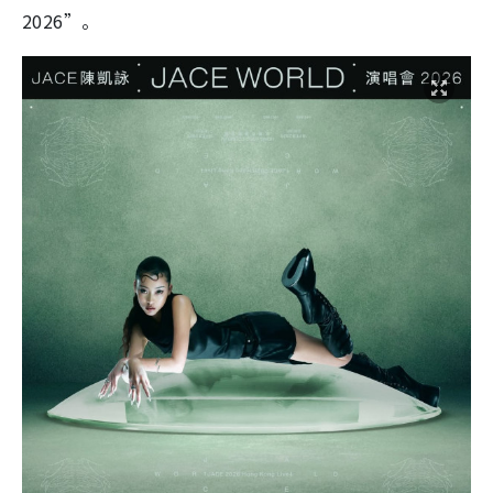
2026”。