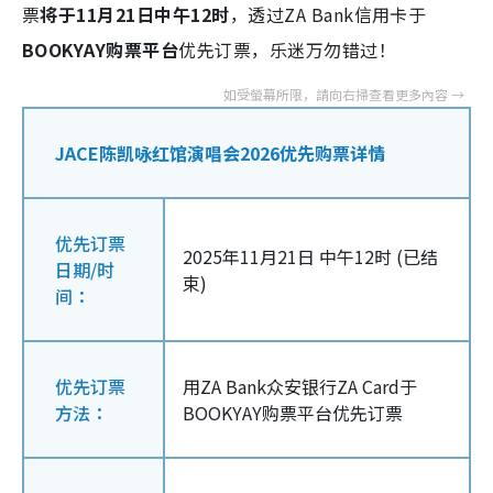
票
将于11月21日中午12时
，透过ZA Bank信用卡于
BOOKYAY购票平台
优先订票，乐迷万勿错过！
JACE陈凯咏红馆演唱会2026优先购票详情
优先订票
2025年11月21日 中午12时 (已结
日期/时
束)
间：
优先订票
用ZA Bank众安银行ZA Card于
方法：
BOOKYAY购票平台优先订票