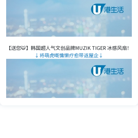
【送您🐯】韩国超人气文创品牌MUZIK TIGER 冰感风扇！
↓将萌虎嘅慵懒疗愈带返屋企↓