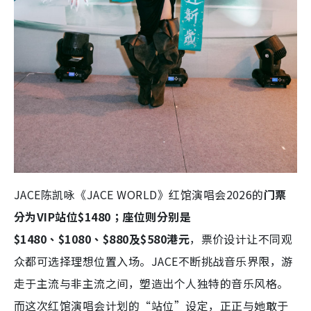
JACE陈凯咏《JACE WORLD》红馆演唱会2026的
门票
分为VIP站位$1480；座位则分别是
$1480、$1080、$880及$580港元
，票价设计让不同观
众都可选择理想位置入场。JACE不断挑战音乐界限，游
走于主流与非主流之间，塑造出个人独特的音乐风格。
而这次红馆演唱会计划的“站位”设定，正正与她敢于