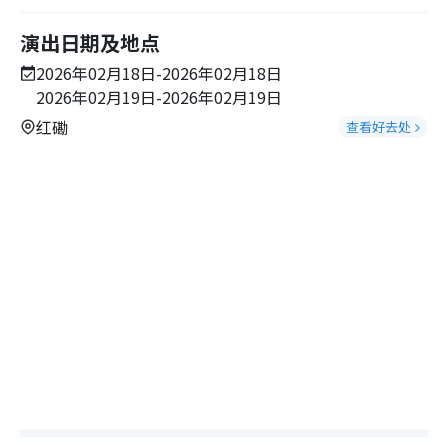
演出日期及地点
2026年02月18日-2026年02月18日
2026年02月19日-2026年02月19日
红磡
查看好去处