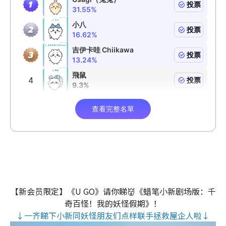
【新会员限定】《U GO》请你睇👹《蜡笔小新剧场版：千
奇百怪！我的妖怪假期》！
↓一齐睇下小新同妖怪朋友们点样联手拯救屋企人啦↓