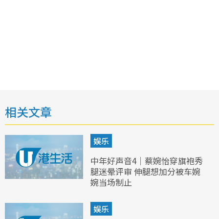
相关文章
娱乐
中年好声音4｜蔡婉怡穿旗袍秀
腿迷晕评审 伸腿想加分被车婉
婉当场制止
娱乐