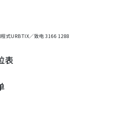
URBTIX／致电 3166 1288
位表
单