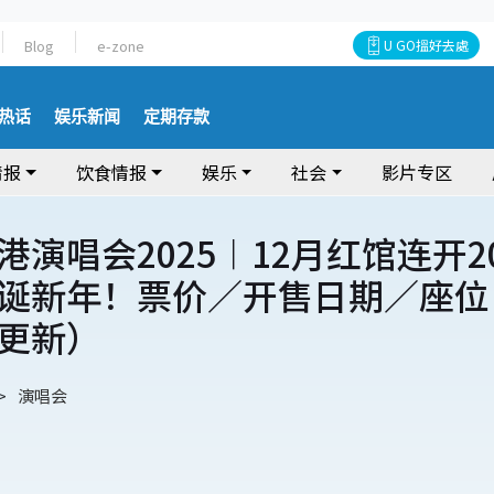
Blog
e-zone
U GO搵好去處
热话
娱乐新闻
定期存款
情报
饮食情报
娱乐
社会
影片专区
港演唱会2025︱12月红馆连开2
诞新年！票价／开售日期／座位
更新）
演唱会