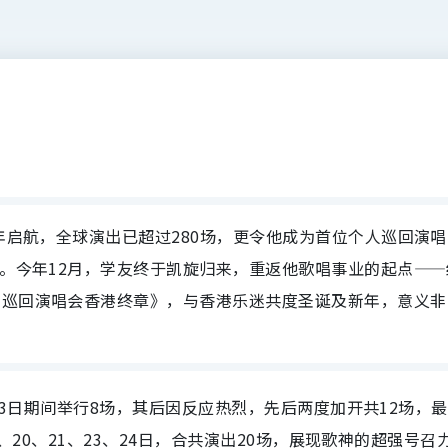
3年启航，全球演出已超过280场，更令他成为首位个人巡回演
碑。今年12月，学友终于凯旋归来，重返他歌唱事业的起点——
+巡回演唱会香港终章》，与香港乐迷共度圣诞及新年，意义非
月3日期
间举行8场，其后因反应热烈，先后两度加开共12场，
最
7、20、21、23、24日，合共演出20场，
展现歌神的超强号召