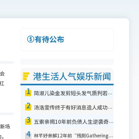
有待公布
唱会
港生活人气娱乐新闻
红
1
简淑儿染金发剪短头发气质判若两人！吓坏老公麦大力都认不出：“你做什么？”
2
汤洛雯传终于有好消息造人成功！两大细节曝孕味极浓引猜测：大肚婆先会咁！
3
五索亲揭10年前负债人生逆袭奇迹！全靠去一地方转运后即遇上马先生
新场
4
力。
林芊妤亲解12年前“残厕Gathering”真相！高层解约一句话重创尊严，至今拒返TVB