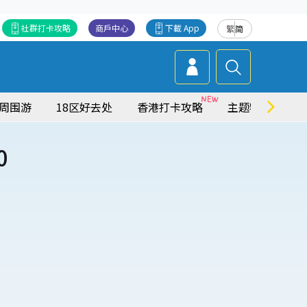
社群打卡攻略
商戶中心
下載 App
繁
简
周围游
18区好去处
香港打卡攻略
主题特集
0