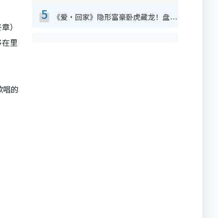
5
《爱·回家》隐形富豪卧虎藏龙！盘点12位财气逼人的有钱艺人：这位美女3亿身家不愁做
终章）
够在里
歌唱的