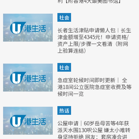
利【附香港4大最美图书馆】
社会
长者生活津贴申请懒人包︱长生
津金额增至4345元！申请资格/
资产上限/步骤一文看清（附网
上验算连结）
社会
急症室轮候时间即时更新｜ 全
港18间公立医院急症室收费及等
候时间一览
热话
公屋申请｜60岁岳母苦等4年获
派天水围130呎公屋 嫌太小难转
身坚持拒绝 网友：套房凑合讲