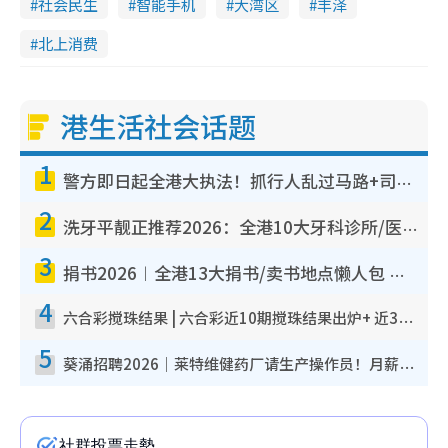
社会民生
智能手机
大湾区
丰泽
北上消费
港生活社会话题
1
警方即日起全港大执法！抓行人乱过马路+司机不专注驾驶！乱过马路罚$2000
2
洗牙平靓正推荐2026：全港10大牙科诊所/医院懒人包，夜诊至8点/镇静洁牙/医疗券适用
3
捐书2026︱全港13大捐书/卖书地点懒人包 二手课本最高$150＋旧书换免费咖啡/戏票
4
六合彩搅珠结果 | 六合彩近10期搅珠结果出炉+ 近30期最旺热门中奖号码
5
葵涌招聘2026｜莱特维健药厂请生产操作员！月薪高达$1.7万 冷气厂房/五天工作/保障双粮