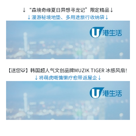
↓“森境奇缘夏日异想寻龙记”限定精品↓
↓漫游秘境地垫、多用途旅行收纳袋↓
【送您🐯】韩国超人气文创品牌MUZIK TIGER 冰感风扇！
↓将萌虎嘅慵懒疗愈带返屋企↓