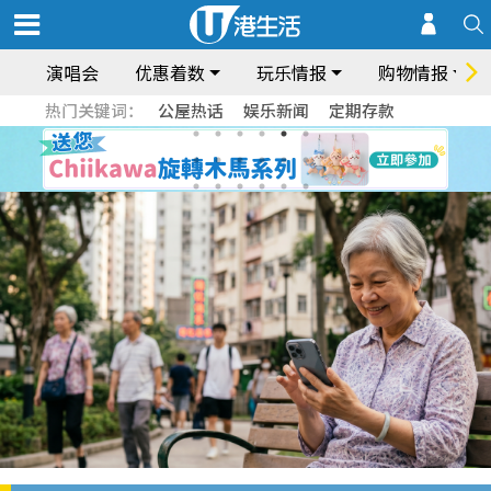
演唱会
优惠着数
玩乐情报
购物情报
热门关键词：
公屋热话
娱乐新闻
定期存款