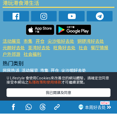
港玩港食港生活
活动展览
市集
开仓
尖沙咀好去处
铜锣湾好去处
元朗好去处
荃湾好去处
旺角好去处
社会
餐厅情报
户外郊游
社会福利
热门类别
网民热话
活动展览
市集
开仓
尖沙咀好去处
铜锣湾好去处
元朗好去处
荃湾好去处
旺角好去处
社会
U Lifestyle 會使用Cookies來改善您的網站體驗，請確定您同意
接受本網站之
私隱政策和使用條款
才可繼續瀏覽。
餐厅情报
户外郊游
热门标签
我已閱讀及同意
#UGO揾好去处
#人气活动推介
#美食社群热话
#亲子玩乐好去处
#ULifestyle应用程式
#限时抢
本周好去处
#UJetso礼物放送
#ULifestyle商户中心
#著数
#网络热话