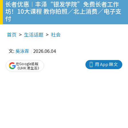
长者优惠︱丰泽“银发学院”免费长者工作
坊！10大课程 教你拍照／北上消费／电子支
付
首页
生活话题
社会
文:
吳泳霖
2026.06.04
在Google追蹤
用 App 睇文
《UHK 港生活》