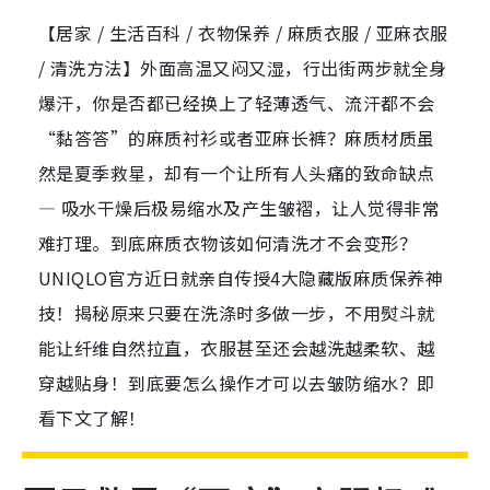
【居家 / 生活百科 / 衣物保养 / 麻质衣服 / 亚麻衣服
/ 清洗方法】外面高温又闷又湿，行出街两步就全身
爆汗，你是否都已经换上了轻薄透气、流汗都不会
“黏答答”的麻质衬衫或者亚麻长裤？麻质材质虽
然是夏季救星，却有一个让所有人头痛的致命缺点
— 吸水干燥后极易缩水及产生皱褶，让人觉得非常
难打理。到底麻质衣物该如何清洗才不会变形？
UNIQLO官方近日就亲自传授4大隐藏版麻质保养神
技！揭秘原来只要在洗涤时多做一步，不用熨斗就
能让纤维自然拉直，衣服甚至还会越洗越柔软、越
穿越贴身！到底要怎么操作才可以去皱防缩水？即
看下文了解！