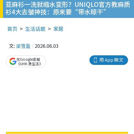
亚麻衫一洗就缩水变形？UNIQLO官方教麻质
衫4大去皱神技：原来要“带水晾干”
首页
生活话题
家居
文:
梁雪盈
2026.06.03
在Google追蹤
用 App 睇文
《UHK 港生活》