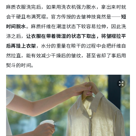
麻质衣服洗完后，如果用洗衣机强力脱水，拿出来时就
会干硬且布满死褶。官方传授的去皱神技竟然是——
短
时间脱水
。麻质纤维在潮湿状态下较容易拉伸，因此洗
涤之后，
让衣服在带着微湿的状态下取出，将皱褶拉平
后再挂上衣架
，水分的重量在晾干的过程中会把纤维自
然拉直，能有效减少干燥后的皱纹，甚至省却了事后用
熨斗的时间。