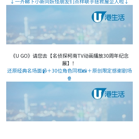
↓一齐睇下小新同妖怪朋友们点样联手拯救屋企人啦↓
《U GO》请您去【名侦探柯南TV动画播放30周年纪念
展】！
还原经典名场面📹＋30位角色同框📸＋原创限定感谢剧场
🍿