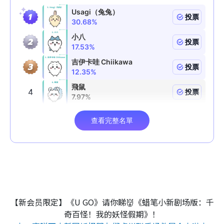
【新会员限定】《U GO》请你睇👹《蜡笔小新剧场版：千
奇百怪！我的妖怪假期》！