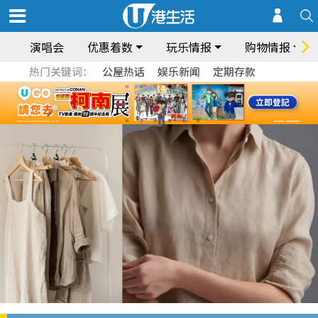
演唱会
优惠着数
玩乐情报
购物情报
热门关键词：
公屋热话
娱乐新闻
定期存款