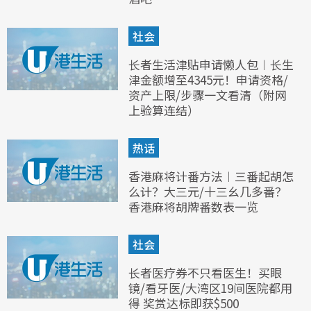
社会
长者生活津贴申请懒人包︱长生
津金额增至4345元！申请资格/
资产上限/步骤一文看清（附网
上验算连结）
热话
香港麻将计番方法︱三番起胡怎
么计？大三元/十三幺几多番？
香港麻将胡牌番数表一览
社会
长者医疗券不只看医生！买眼
镜/看牙医/大湾区19间医院都用
得 奖赏达标即获$500