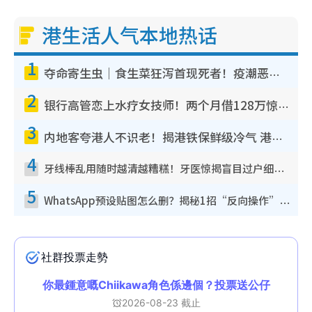
港生活人气本地热话
1
夺命寄生虫｜食生菜狂泻首现死者！疫潮恶化录1.8万宗病例 揭洗菜3大谬误
2
银行高管恋上水疗女技师！两个月借128万惊觉“沉船”沉落火海 揭背后疑似邪教操控卖淫
3
内地客夸港人不识老！揭港铁保鲜级冷气 港人求放过：别投诉
4
牙线棒乱用随时越清越糟糕！牙医惊揭盲目过户细菌恐致蛀牙：这种才是日常真保养
5
WhatsApp预设贴图怎么删？揭秘1招“反向操作”还原简洁界面 附3步实测教程