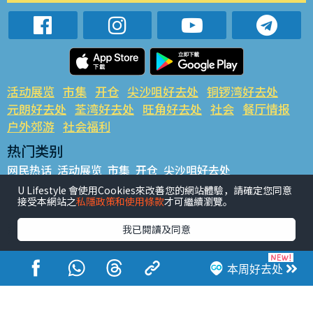
活动展览
市集
开仓
尖沙咀好去处
铜锣湾好去处
元朗好去处
荃湾好去处
旺角好去处
社会
餐厅情报
户外郊游
社会福利
热门类别
网民热话
活动展览
市集
开仓
尖沙咀好去处
铜锣湾好去处
元朗好去处
荃湾好去处
旺角好去处
社会
U Lifestyle 會使用Cookies來改善您的網站體驗，請確定您同意
接受本網站之
私隱政策和使用條款
才可繼續瀏覽。
餐厅情报
户外郊游
热门标签
我已閱讀及同意
#UGO揾好去处
#人气活动推介
#美食社群热话
#亲子玩乐好去处
#ULifestyle应用程式
#限时抢
本周好去处
#UJetso礼物放送
#ULifestyle商户中心
#著数
#网络热话
香港经济日报版权所有©2026