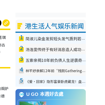
港生活人气娱乐新闻
1
嘉琪
简淑儿染金发剪短头发气质判若两人！吓坏老公麦大力都认不出：“你做什么？”
B古
2
汤洛雯传终于有好消息造人成功！两大细节曝孕味极浓引猜测：大肚婆先会咁！
传
3
五索亲揭10年前负债人生逆袭奇迹！全靠去一地方转运后即遇上马先生
4
林芊妤亲解12年前“残厕Gathering”真相！高层解约一句话重创尊严，至今拒返TVB
5
《爱·回家》隐形富豪卧虎藏龙！盘点12位财气逼人的有钱艺人：这位美女3亿身家不愁做
如焗炉
U GO 本週好去處
黄德