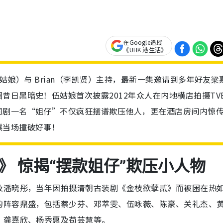
在Google追蹤
《UHK 港生活》
姑娘）与 Brian（李凯贤）主持，最新一集邀请到多年好友梁
昔日黑暗史！伍姑娘首次披露2012年众人在内地横店拍摄TV
同剧一名“姐仔”不仅疯狂摆谱欺压他人，更在酒店房间内惊
琪当场撞破好事！
 惊揭“摆款姐仔”欺压小人物
及潘晓彤，当年因拍摄清朝古装剧《金枝欲孽贰》而被困在热
的阵容鼎盛，包括蔡少芬、邓萃雯、伍咏薇、陈豪、关礼杰、
、龚嘉欣、杨秀惠及苟芸慧等。