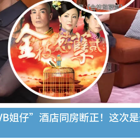
VB姐仔”酒店同房断正！这次是