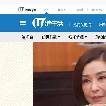
HK
Travel
Food
Beauty
热门关键词：
公屋
演唱会
优惠着数
玩乐情报
购物