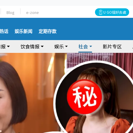
Blog
e-zone
U GO搵好去處
热话
娱乐新闻
定期存款
情报
饮食情报
娱乐
社会
影片专区