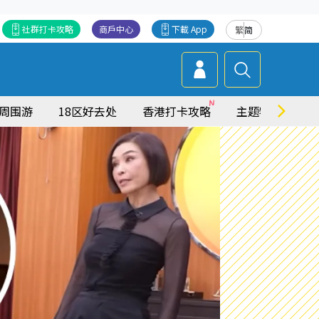
社群打卡攻略
商戶中心
下載 App
繁
简
周围游
18区好去处
香港打卡攻略
主题特集