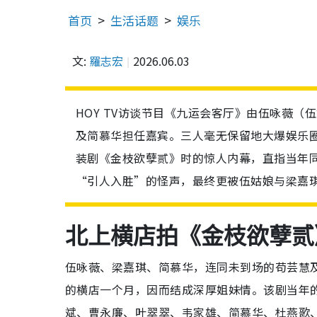
首页
生活话题
娱乐
文:
羅志宏
2026.06.03
HOY TV访谈节目《九运会客厅》由伍咏薇（伍
及简慕华担任嘉宾。三人毫无保留地大爆娱乐圈
装剧《金枝欲孽贰》时的惊人内幕，直指当年
“引人入胜”的怪声，最终更被伍姑娘与梁嘉
北上横店拍《金枝欲孽贰》
伍咏薇、梁嘉琪、简慕华，连同未到场的苟芸慧
的横店一个月，因而结成深厚姐妹情。该剧当年
斌、曹永廉、叶翠翠、韦家雄、简慕华、杜燕歌